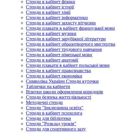
Стенди в кабінет фізики
Стенди в кабінет історії
Стенди в кабінет хімії
Стенди в кабінет інформатики
Стенди в кабінет захисту вітчизни
Стенди плакати в кабінет французької мови
Стенди в кабінет музики
Стенди в кабінет зарубіжної літератури
Стенди в кабінет образотворчого мистецтва
Стенди в кабінет трудового навчання
Стенди в кабінет німецької мови
Стенди в кабінет анатомії
Стенди плакати в кабінет польської мови
Стенди в кабінет правознавства
Стенди в кабінет економіки
Символіка України Стенди куточки
Таблички на кабінети
Візитки школи оформлення коридорів
Стенди безпека життєдіяльності
Методичні стенди
Стенди "Інклюзивна освіта"
Стенди в кабінет психолога
Стенди для бібліотеки
Стенди "Розклад уроків"
Стенди для спортивного залу