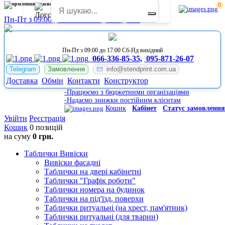
Оформлення класного куточка
0
Пн-Пт з 09:00 до 17:00 Сб-Нд вихідний
Пн-Пт з 09:00 до 17:00 Сб-Нд вихідний
066-336-85-35,
095-871-26-07
Telegram
Замовлення
info@stendprint.com.ua
Доставка
Обмін
Контакти
Конструктор
-Працюємо з бюджетними організаціями
-Надаємо знижки постійним клієнтам
Кошик
Кабінет
Статус замовлення
Увійти
Реєстрація
Кошик
0 позицій
на суму
0 грн.
Таблички Вивіски
Вивіски фасадні
Таблички на двері кабінетні
Таблички "Графік роботи"
Таблички номера на будинок
Таблички на під'їзд, поверхи
Таблички ритуальні (на хрест, пам'ятник)
Таблички ритуальні (для тварин)