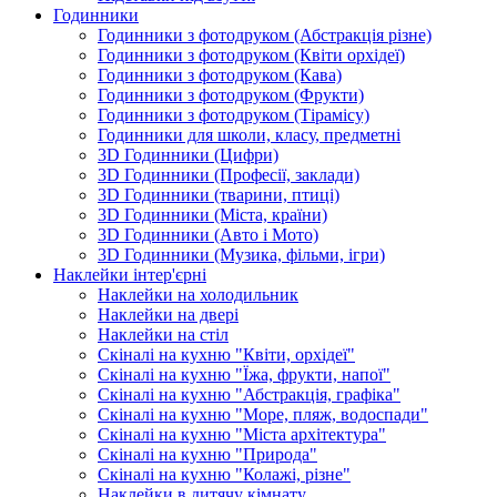
Годинники
Годинники з фотодруком (Абстракція різне)
Годинники з фотодруком (Квіти орхідеї)
Годинники з фотодруком (Кава)
Годинники з фотодруком (Фрукти)
Годинники з фотодруком (Тірамісу)
Годинники для школи, класу, предметні
3D Годинники (Цифри)
3D Годинники (Професії, заклади)
3D Годинники (тварини, птиці)
3D Годинники (Міста, країни)
3D Годинники (Авто і Мото)
3D Годинники (Музика, фільми, ігри)
Наклейки інтер'єрні
Наклейки на холодильник
Наклейки на двері
Наклейки на стіл
Скіналі на кухню "Квіти, орхідеї"
Скіналі на кухню "Їжа, фрукти, напої"
Скіналі на кухню "Абстракція, графіка"
Скіналі на кухню "Море, пляж, водоспади"
Скіналі на кухню "Міста архітектура"
Скіналі на кухню "Природа"
Скіналі на кухню "Колажі, різне"
Наклейки в дитячу кімнату