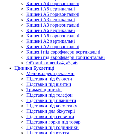
Кишені А4 горизонтальні
Кишені А5 вертикальні
Кишені А5 горизонтальні
Кишені А3 вертикальні
Кишені А3 горизонтальні
Кишені А6 вертикальні
Кишені А6 горизонтальні
Кишені А2 вертикальні
Кишені А2 горизонтальні
Кишені під єврофлаєри вертикальні
Кишені під єврофлаєри горизонтальні
Об'ємні кишені а4, а5, а6
Цінники Буклетиці
Менюхолдери рекламні
Підставки під буклети
Підставки під візитки
Тримачі цінників
Підставки під телефон
Підставки під планшети
Підставки під косметику
Підставки для біжутерії
Підставки під серветки
Підставки горки під товар
Підставки під годинники
Підставки під взуття