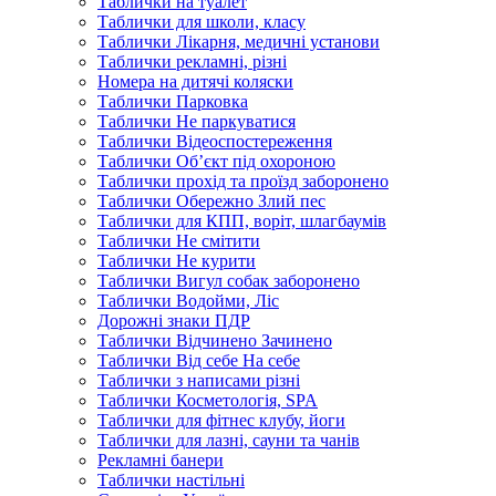
Таблички на туалет
Таблички для школи, класу
Таблички Лікарня, медичні установи
Таблички рекламні, різні
Номера на дитячі коляски
Таблички Парковка
Таблички Не паркуватися
Таблички Відеоспостереження
Таблички Об’єкт під охороною
Таблички прохід та проїзд заборонено
Таблички Обережно Злий пес
Таблички для КПП, воріт, шлагбаумів
Таблички Не смітити
Таблички Не курити
Таблички Вигул собак заборонено
Таблички Водойми, Ліс
Дорожні знаки ПДР
Таблички Відчинено Зачинено
Таблички Від себе На себе
Таблички з написами різні
Таблички Косметологія, SPA
Таблички для фітнес клубу, йоги
Таблички для лазні, сауни та чанів
Рекламні банери
Таблички настільні