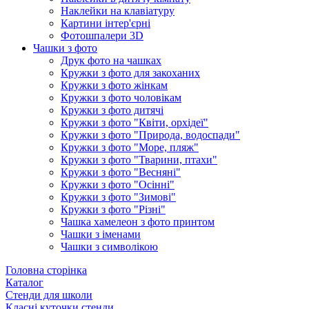
Наклейки на клавіатуру
Картини інтер'єрні
Фотошпалери 3D
Чашки з фото
Друк фото на чашках
Кружки з фото для закоханих
Кружки з фото жінкам
Кружки з фото чоловікам
Кружки з фото дитячі
Кружки з фото "Квіти, орхідеї"
Кружки з фото "Природа, водоспади"
Кружки з фото "Море, пляж"
Кружки з фото "Тварини, птахи"
Кружки з фото "Весняні"
Кружки з фото "Осінні"
Кружки з фото "Зимові"
Кружки з фото "Різні"
Чашка хамелеон з фото принтом
Чашки з іменами
Чашки з символікою
Головна сторінка
Каталог
Стенди для школи
Класні куточки стенди