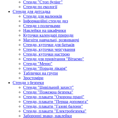
Стенди "Стоп булінг"
Стенди по екології
Стенди для дитсадка
Стенди для малюнків
Інформаційні стенди днз
Стенди з поличками
Наклейки на шкафчики
Куточки календарі природи
Магніти навчальні, розвиваючі
Стенди, куточки для батьків
Стенди, куточки чергування
Стенди, куточки настрою
Стенди для привітання "Вітаємо"
Стенди "Меню"
Стенди "Поради лікаря"
Таблички на групи
Зростоміри
Стенди з безпеки
Стенди "Цивільний захист"
Стенди "Пожежна безпека"
Стенди, плакати "Охорона праці"
Стенди, плакати "Перша допомога"
Стенди, плакати "Газові балони"
Стенди, плакати "Електробезпека"
Заборонні знаки, наклейки