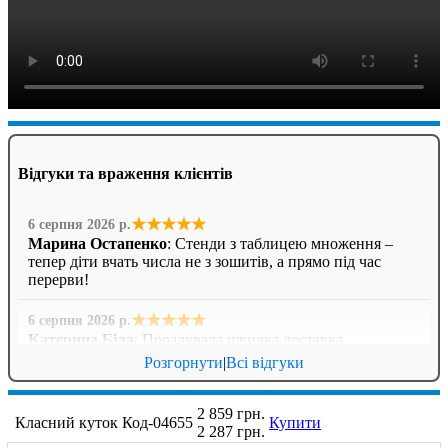
Відгуки та враження клієнтів
★★★★★
6 серпня 2026 р.
Марина Остапенко
: Стенди з таблицею множення –
тепер діти вчать числа не з зошитів, а прямо під час
перерви!
★★★★★
6 серпня 2026 р.
Катерина Біла
: Порадувала швидка доставка.
Замовляли кишені для стендів, все чітко, тримають
Розгорнути
|
Всі відгуки
аркуші надійно.
2 859 грн.
★★★★
☆
5 серпня 2026 р.
Класний куток Код-04655
Купити
2 287 грн.
Сергій
: Ціна та якість супер!