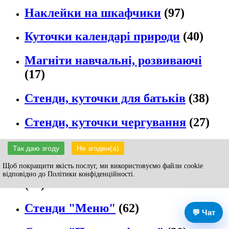
Наклейки на шкафчики
(97)
Куточки календарі природи
(40)
Магніти навчальні, розвиваючі
(17)
Стенди, куточки для батьків
(38)
Стенди, куточки чергування
(27)
Стенди, куточки настрою
(13)
Так даю згоду
Не згоден(а)
Щоб покращити якість послуг, ми використовуємо файли cookie
Стенди для привітання "Вітаємо"
відповідно до Політики конфіденційності.
(31)
Стенди "Меню"
(62)
💬 Чат