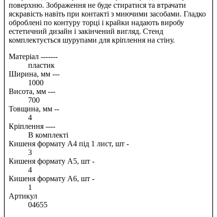
поверхню. Зображення не буде стиратися та втрачати
яскравість навіть при контакті з миючими засобами. Гладко
оброблені по контуру торці і крайки надають виробу
естетичний дизайн і закінчений вигляд. Стенд
комплектується шурупами для кріплення на стіну.
Матеріал -------
пластик
Ширина, мм ---
1000
Висота, мм ---
700
Товщина, мм --
4
Кріплення ----
В комплекті
Кишеня формату А4 під 1 лист, шт -
3
Кишеня формату А5, шт -
4
Кишеня формату А6, шт -
1
Артикул
04655