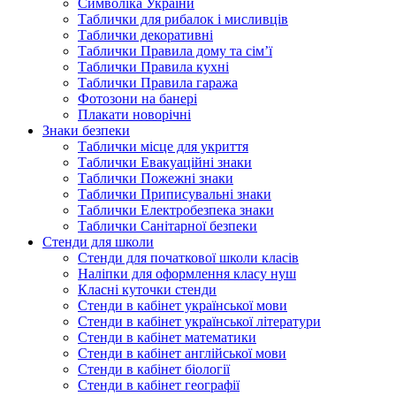
Символіка України
Таблички для рибалок і мисливців
Таблички декоративні
Таблички Правила дому та сім’ї
Таблички Правила кухні
Таблички Правила гаража
Фотозони на банері
Плакати новорічні
Знаки безпеки
Таблички місце для укриття
Таблички Евакуаційні знаки
Таблички Пожежні знаки
Таблички Приписувальні знаки
Таблички Електробезпека знаки
Таблички Санітарної безпеки
Стенди для школи
Стенди для початкової школи класів
Наліпки для оформлення класу нуш
Класні куточки стенди
Стенди в кабінет української мови
Стенди в кабінет української літератури
Стенди в кабінет математики
Стенди в кабінет англійської мови
Стенди в кабінет біології
Стенди в кабінет географії