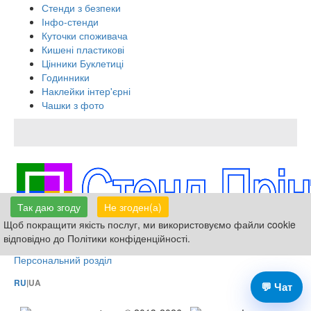
Стенди з безпеки
Інфо-стенди
Куточки споживача
Кишені пластикові
Цінники Буклетиці
Годинники
Наклейки інтер'єрні
Чашки з фото
Так даю згоду
Не згоден(а)
Щоб покращити якість послуг, ми використовуємо файли cookie
066-336-85-35,
095-871-26-07
відповідно до Політики конфіденційності.
Виготовлення табличок, вивісок, стендів
Персональний розділ
RU
|UA
💬 Чат