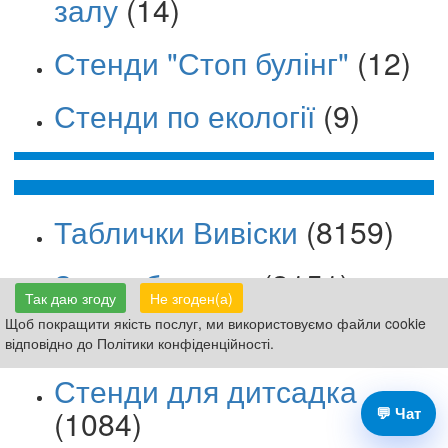
залу
(14)
Стенди "Стоп булінг"
(12)
Стенди по екології
(9)
Таблички Вивіски
(8159)
Знаки безпеки
(3151)
Так даю згоду
Не згоден(а)
Щоб покращити якість послуг, ми використовуємо файли cookie
Стенди для школи
(4399)
відповідно до Політики конфіденційності.
Стенди для дитсадка
(1084)
💬 Чат