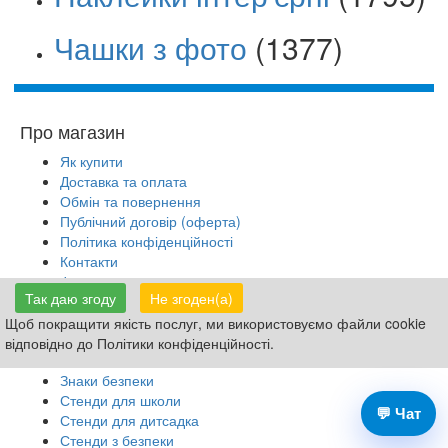
Чашки з фото
(1377)
Про магазин
Як купити
Доставка та оплата
Обмін та повернення
Публічний договір (оферта)
Політика конфіденційності
Контакти
Фотогалерея
Так даю згоду
Не згоден(а)
Конструктор
Щоб покращити якість послуг, ми використовуємо файли cookie
Каталог товарів
відповідно до Політики конфіденційності.
Таблички Вивіски
Знаки безпеки
Стенди для школи
💬 Чат
Стенди для дитсадка
Стенди з безпеки