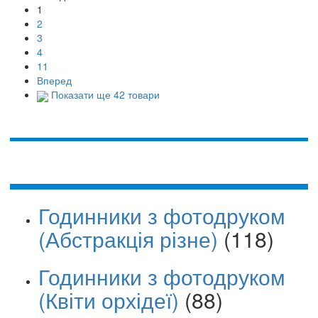
1
2
3
4
11
Вперед
Показати ще 42 товари
Годинники з фотодруком
(Абстракція різне)
(118)
Годинники з фотодруком
(Квіти орхідеї)
(88)