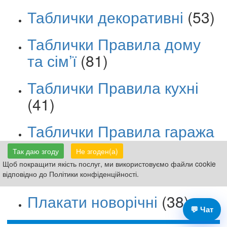
Таблички декоративні
(53)
Таблички Правила дому
та сім’ї
(81)
Таблички Правила кухні
(41)
Таблички Правила гаража
(45)
Так даю згоду
Не згоден(а)
Щоб покращити якість послуг, ми використовуємо файли cookie
Фотозони на банері
(58)
відповідно до Політики конфіденційності.
Плакати новорічні
(38)
💬 Чат