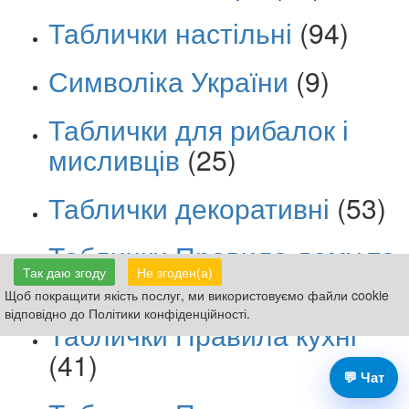
Таблички настільні
(94)
Символіка України
(9)
Таблички для рибалок і
мисливців
(25)
Таблички декоративні
(53)
Таблички Правила дому та
Так даю згоду
Не згоден(а)
сім’ї
(81)
Щоб покращити якість послуг, ми використовуємо файли cookie
відповідно до Політики конфіденційності.
Таблички Правила кухні
(41)
💬 Чат