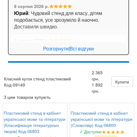
★★★★★
8 серпня 2026 р.
Юрий
: Чудовий стенд для класу, дітям
подобається, усе зрозуміло й наочно.
Доставили швидко.
★★★★★
6 серпня 2026 р.
Анна
: Стенд для кабінету хімії дуже яскравий,
Розгорнути
|
Всі відгуки
вчителі задоволені!
★★★★★
6 серпня 2026 р.
2 365
Валентина Петрівна, директор
: Замовляли
Класний куток стенд пластиковий
грн.
комплект стендів з техніки безпеки. Все на
Купити
Код-09149
1 892
найвищому рівні, вчителі та учні задоволені!
грн.
З цим товаром купують
Пластиковий стенд в кабінет
Пластиковий стенд в кабінет
української мови та літератури
української мови та літератури
(Класифікація літературних
(Словотвір) Код-06800
★★★★★
творів) Код-06803
✓ Доступно