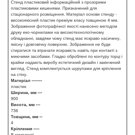
Стенд пластиковий інформаційний з прозорими
пластиковими кишенями. Призначений для
стаціонарного розміщення. Матеріал основи стенду -
високоякісний пластик преміум класу товщиною 4 мм.
Зображення фотографічної якості нанесено методом
друку еко-чорнилами на високотехнологічному
обладнанні, завдяки чому стенд має яскраво насичену,
якісну і довговічну поверхню. Зображення не буде
стиратися та втрачати яскравість навіть при контакті з
миючими засобами. Гладко оброблені по контуру торці і
крайки надають виробу естетичний дизайн і закінчений
вигляд. Стенд комплектується шурупами для кріплення
на стіну.
Матеріал -------
пластик
Ширина, мм ---
900
Висота, мм ---
736
Товщина, мм --
4
Кріплення ----
В комплекті