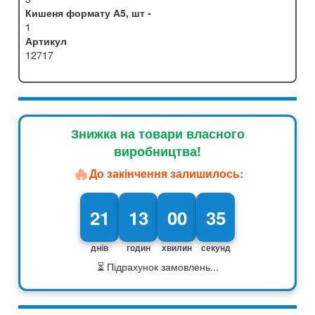
Кишеня формату А5, шт -
1
Артикул
12717
Знижка на товари власного
виробництва!
🔥
До закінчення залишилось:
21
13
00
34
днів
годин
хвилин
секунд
⏳ Підрахунок замовлень...