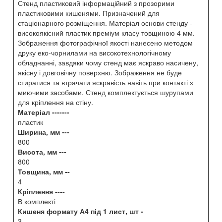
Стенд пластиковий інформаційний з прозорими
пластиковими кишенями. Призначений для
стаціонарного розміщення. Матеріал основи стенду -
високоякісний пластик преміум класу товщиною 4 мм.
Зображення фотографічної якості нанесено методом
друку еко-чорнилами на високотехнологічному
обладнанні, завдяки чому стенд має яскраво насичену,
якісну і довговічну поверхню. Зображення не буде
стиратися та втрачати яскравість навіть при контакті з
миючими засобами. Стенд комплектується шурупами
для кріплення на стіну.
Матеріал -------
пластик
Ширина, мм ---
800
Висота, мм ---
800
Товщина, мм --
4
Кріплення ----
В комплекті
Кишеня формату А4 під 1 лист, шт -
3