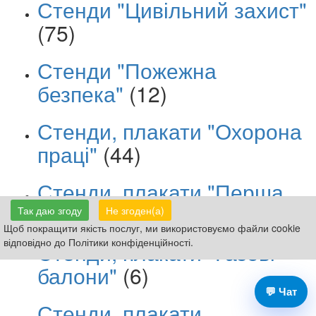
Стенди "Цивільний захист"
(75)
Стенди "Пожежна
безпека"
(12)
Стенди, плакати "Охорона
праці"
(44)
Стенди, плакати "Перша
допомога"
(19)
Так даю згоду
Не згоден(а)
Щоб покращити якість послуг, ми використовуємо файли cookie
відповідно до Політики конфіденційності.
Стенди, плакати "Газові
балони"
(6)
💬 Чат
Стенди, плакати