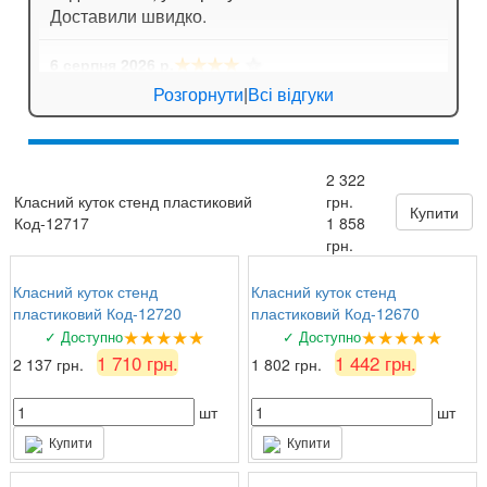
Доставили швидко.
★★★★
☆
6 серпня 2026 р.
Анна
: Стенд для кабінету хімії дуже яскравий,
Розгорнути
|
Всі відгуки
вчителі задоволені!
★★★★
☆
6 серпня 2026 р.
2 322
Валентина Петрівна, директор
: Замовляли
Класний куток стенд пластиковий
грн.
комплект стендів з техніки безпеки. Все на
Купити
Код-12717
1 858
найвищому рівні, вчителі та учні задоволені!
грн.
Класний куток стенд
Класний куток стенд
пластиковий Код-12720
пластиковий Код-12670
★★★★★
★★★★★
✓ Доступно
✓ Доступно
1 710 грн.
1 442 грн.
2 137 грн.
1 802 грн.
шт
шт
Купити
Купити