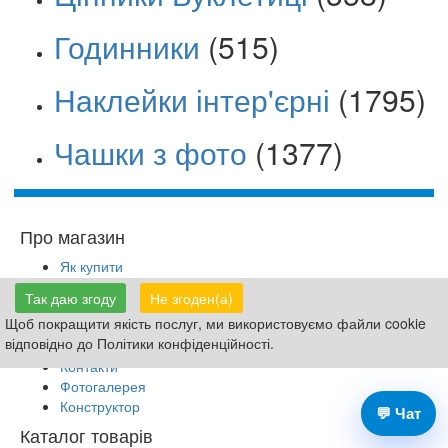
Годинники
(515)
Наклейки інтер'єрні
(1795)
Чашки з фото
(1377)
Про магазин
Як купити
Доставка та оплата
Так даю згоду
Не згоден(а)
Обмін та повернення
Щоб покращити якість послуг, ми використовуємо файли cookie
Публічний договір (оферта)
відповідно до Політики конфіденційності.
Політика конфіденційності
Контакти
Фотогалерея
Конструктор
💬 Чат
Каталог товарів