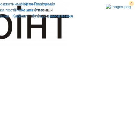
юджетними організаціями
Увійти
Реєстрація
0
ки постійним клієнтам
Кошик
0 позицій
ошик
Кабінет
на суму
Статус замовлення
0 грн.