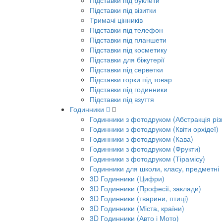
Підставки під буклети
Підставки під візитки
Тримачі цінників
Підставки під телефон
Підставки під планшети
Підставки під косметику
Підставки для біжутерії
Підставки під серветки
Підставки горки під товар
Підставки під годинники
Підставки під взуття
Годинники
Годинники з фотодруком (Абстракція різ
Годинники з фотодруком (Квіти орхідеї)
Годинники з фотодруком (Кава)
Годинники з фотодруком (Фрукти)
Годинники з фотодруком (Тірамісу)
Годинники для школи, класу, предметні
3D Годинники (Цифри)
3D Годинники (Професії, заклади)
3D Годинники (тварини, птиці)
3D Годинники (Міста, країни)
3D Годинники (Авто і Мото)