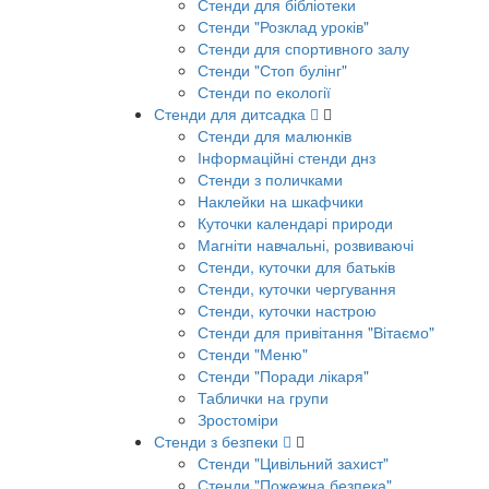
Стенди для бібліотеки
Стенди "Розклад уроків"
Стенди для спортивного залу
Стенди "Стоп булінг"
Стенди по екології
Стенди для дитсадка
Стенди для малюнків
Інформаційні стенди днз
Стенди з поличками
Наклейки на шкафчики
Куточки календарі природи
Магніти навчальні, розвиваючі
Стенди, куточки для батьків
Стенди, куточки чергування
Стенди, куточки настрою
Стенди для привітання "Вітаємо"
Стенди "Меню"
Стенди "Поради лікаря"
Таблички на групи
Зростоміри
Стенди з безпеки
Стенди "Цивільний захист"
Стенди "Пожежна безпека"