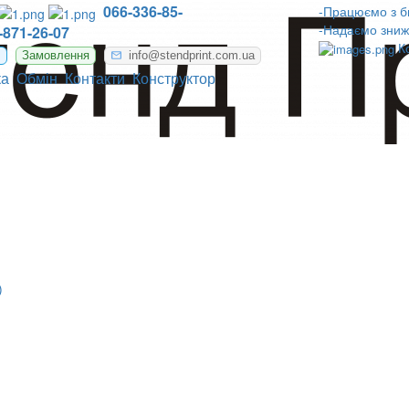
066-336-85-
-Працюємо з б
-Надаємо зниж
-871-26-07
К
m
Замовлення
info@stendprint.com.ua
ка
Обмін
Контакти
Конструктор
)