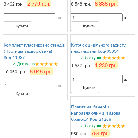
2 770 грн.
6 838 грн.
3 462 грн.
8 548 грн.
шт
шт
Купити
Купити
Комплект пластикових стендів
Куточок цивільного захисту
(Протидія захворювань)
пластиковий Код-05034
★★★★★
Код-11027
✓ Доступно
★★★★★
✓ Доступно
1 230 грн.
1 537 грн.
8 048 грн.
10 060 грн.
шт
шт
Купити
Купити
Плакат на банері з
направляючими "Газова
безпека" Код-21266
★★★★★
✓ Доступно
784 грн.
980 грн.