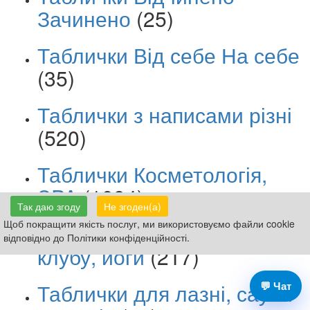
Зачинено
(25)
Таблички Від себе На себе
(35)
Таблички з написами різні
(520)
Таблички Косметологія,
SPA
(1094)
Так даю згоду
Не згоден(а)
Щоб покращити якість послуг, ми використовуємо файли cookie
Таблички для фітнес
відповідно до Політики конфіденційності.
клубу, йоги
(217)
💬 Чат
Таблички для лазні, сауни