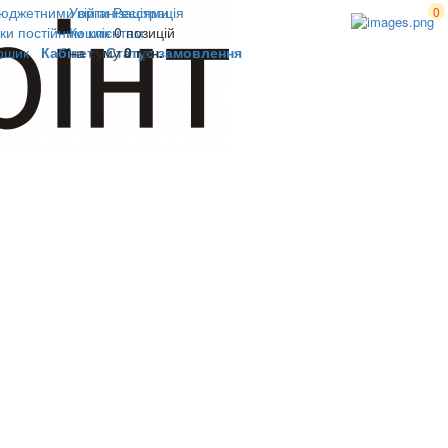
юджетними організаціями
Увійти
Реєстрація
0
ки постійним клієнтам
Кошик
0 позицій
ошик
Кабінет
на суму
Статус замовлення
0 грн.