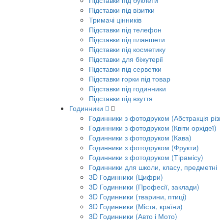
Підставки під буклети
Підставки під візитки
Тримачі цінників
Підставки під телефон
Підставки під планшети
Підставки під косметику
Підставки для біжутерії
Підставки під серветки
Підставки горки під товар
Підставки під годинники
Підставки під взуття
Годинники
Годинники з фотодруком (Абстракція різ
Годинники з фотодруком (Квіти орхідеї)
Годинники з фотодруком (Кава)
Годинники з фотодруком (Фрукти)
Годинники з фотодруком (Тірамісу)
Годинники для школи, класу, предметні
3D Годинники (Цифри)
3D Годинники (Професії, заклади)
3D Годинники (тварини, птиці)
3D Годинники (Міста, країни)
3D Годинники (Авто і Мото)