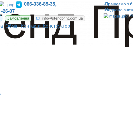
066-336-85-35,
-Працюємо з б
-Надаємо зниж
-26-07
К
m
Замовлення
info@stendprint.com.ua
ка
Обмін
Контакти
Конструктор
)