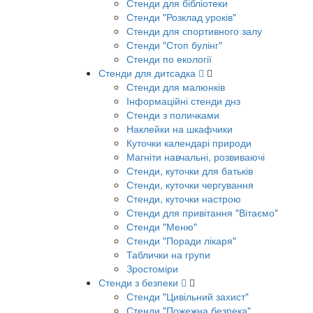
Стенди для бібліотеки
Стенди "Розклад уроків"
Стенди для спортивного залу
Стенди "Стоп булінг"
Стенди по екології
Стенди для дитсадка
Стенди для малюнків
Інформаційні стенди днз
Стенди з поличками
Наклейки на шкафчики
Куточки календарі природи
Магніти навчальні, розвиваючі
Стенди, куточки для батьків
Стенди, куточки чергування
Стенди, куточки настрою
Стенди для привітання "Вітаємо"
Стенди "Меню"
Стенди "Поради лікаря"
Таблички на групи
Зростоміри
Стенди з безпеки
Стенди "Цивільний захист"
Стенди "Пожежна безпека"