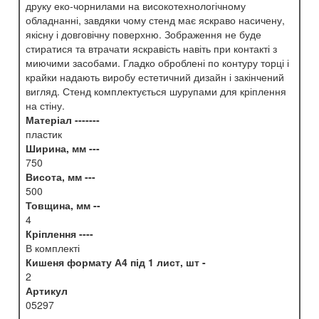
друку еко-чорнилами на високотехнологічному
обладнанні, завдяки чому стенд має яскраво насичену,
якісну і довговічну поверхню. Зображення не буде
стиратися та втрачати яскравість навіть при контакті з
миючими засобами. Гладко оброблені по контуру торці і
крайки надають виробу естетичний дизайн і закінчений
вигляд. Стенд комплектується шурупами для кріплення
на стіну.
Матеріал -------
пластик
Ширина, мм ---
750
Висота, мм ---
500
Товщина, мм --
4
Кріплення ----
В комплекті
Кишеня формату А4 під 1 лист, шт -
2
Артикул
05297