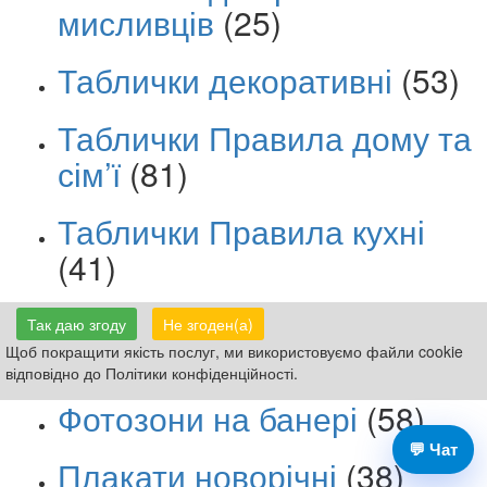
мисливців
(25)
Таблички декоративні
(53)
Таблички Правила дому та
сім’ї
(81)
Таблички Правила кухні
(41)
Таблички Правила гаража
Так даю згоду
Не згоден(а)
(45)
Щоб покращити якість послуг, ми використовуємо файли cookie
відповідно до Політики конфіденційності.
Фотозони на банері
(58)
💬 Чат
Плакати новорічні
(38)