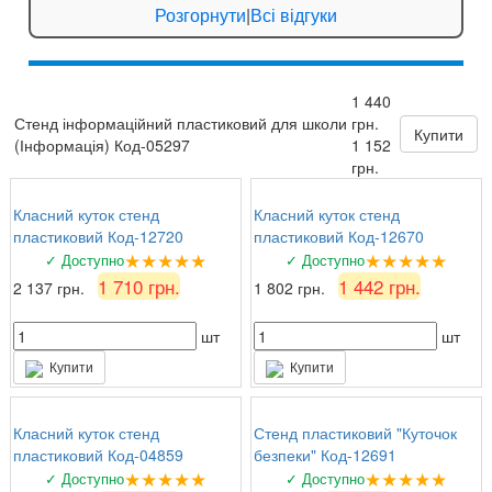
Ігор Лозовий
: Стенди для спортивної зали
Розгорнути
|
Всі відгуки
яскраві, мотивують дітей займатися спортом!
★★★★★
5 серпня 2026 р.
1 440
Зоя Кузьмина
: Потішило, що можна замовити
Стенд інформаційний пластиковий для школи
грн.
табличку за індивідуальним ескізом!
Купити
(Інформація) Код-05297
1 152
грн.
Класний куток стенд
Класний куток стенд
пластиковий Код-12720
пластиковий Код-12670
★★★★★
★★★★★
✓ Доступно
✓ Доступно
1 710 грн.
1 442 грн.
2 137 грн.
1 802 грн.
шт
шт
Купити
Купити
Класний куток стенд
Стенд пластиковий "Куточок
пластиковий Код-04859
безпеки" Код-12691
★★★★★
★★★★★
✓ Доступно
✓ Доступно