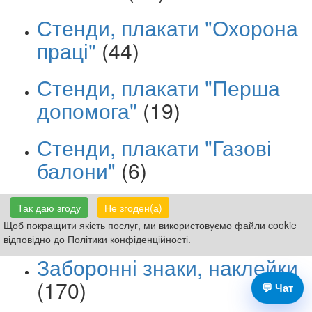
Стенди, плакати "Охорона
праці"
(44)
Стенди, плакати "Перша
допомога"
(19)
Стенди, плакати "Газові
балони"
(6)
Стенди, плакати
Так даю згоду
Не згоден(а)
"Електробезпека"
(10)
Щоб покращити якість послуг, ми використовуємо файли cookie
відповідно до Політики конфіденційності.
Заборонні знаки, наклейки
(170)
💬 Чат