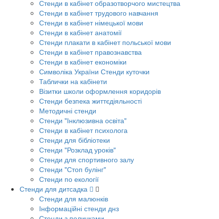
Стенди в кабінет образотворчого мистецтва
Стенди в кабінет трудового навчання
Стенди в кабінет німецької мови
Стенди в кабінет анатомії
Стенди плакати в кабінет польської мови
Стенди в кабінет правознавства
Стенди в кабінет економіки
Символіка України Стенди куточки
Таблички на кабінети
Візитки школи оформлення коридорів
Стенди безпека життєдіяльності
Методичні стенди
Стенди "Інклюзивна освіта"
Стенди в кабінет психолога
Стенди для бібліотеки
Стенди "Розклад уроків"
Стенди для спортивного залу
Стенди "Стоп булінг"
Стенди по екології
Стенди для дитсадка
Стенди для малюнків
Інформаційні стенди днз
Стенди з поличками