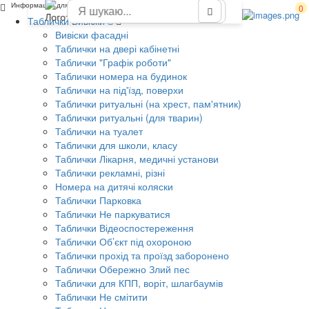
Информация для родителей в школе на стенд
0
Таблички Вивіски
Вивіски фасадні
Таблички на двері кабінетні
Таблички "Графік роботи"
Таблички номера на будинок
Таблички на під'їзд, поверхи
Таблички ритуальні (на хрест, пам'ятник)
Таблички ритуальні (для тварин)
Таблички на туалет
Таблички для школи, класу
Таблички Лікарня, медичні установи
Таблички рекламні, різні
Номера на дитячі коляски
Таблички Парковка
Таблички Не паркуватися
Таблички Відеоспостереження
Таблички Об’єкт під охороною
Таблички прохід та проїзд заборонено
Таблички Обережно Злий пес
Таблички для КПП, воріт, шлагбаумів
Таблички Не смітити