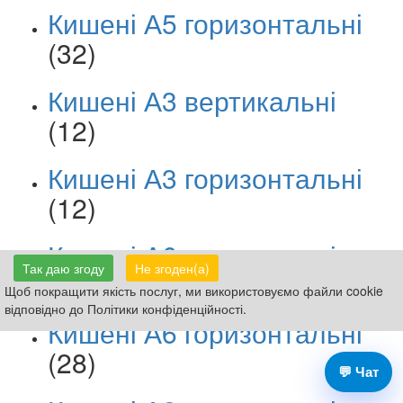
Кишені А5 горизонтальні
(32)
Кишені А3 вертикальні
(12)
Кишені А3 горизонтальні
(12)
Кишені А6 вертикальні
Так даю згоду
Не згоден(а)
(29)
Щоб покращити якість послуг, ми використовуємо файли cookie
відповідно до Політики конфіденційності.
Кишені А6 горизонтальні
(28)
💬 Чат