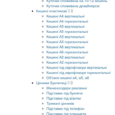
Куточки споживача на 10-12 кишень
Куточки споживача дизайнерскі
Кишені пластикові
Кишені А4 вертикальні
Кишені А4 горизонтальні
Кишені А5 вертикальні
Кишені А5 горизонтальні
Кишені А3 вертикальні
Кишені А3 горизонтальні
Кишені А6 вертикальні
Кишені А6 горизонтальні
Кишені А2 вертикальні
Кишені А2 горизонтальні
Кишені під єврофлаєри вертикальні
Кишені під єврофлаєри горизонтальні
Об'ємні кишені а4, а5, а6
Цінники Буклетиці
Менюхолдери рекламні
Підставки під буклети
Підставки під візитки
Тримачі цінників
Підставки під телефон
Підставки під планшети