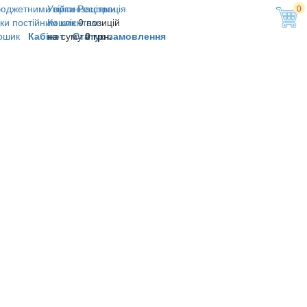
юджетними організаціями
Увійти
Реєстрація
0
ки постійним клієнтам
Кошик
0 позицій
ошик
Кабінет
на суму
Статус замовлення
0 грн.