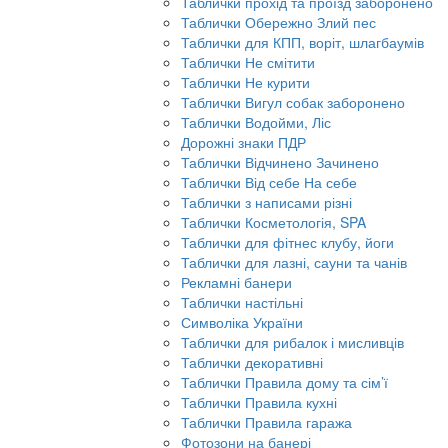
Таблички прохід та проїзд заборонено
Таблички Обережно Злий пес
Таблички для КПП, воріт, шлагбаумів
Таблички Не смітити
Таблички Не курити
Таблички Вигул собак заборонено
Таблички Водойми, Ліс
Дорожні знаки ПДР
Таблички Відчинено Зачинено
Таблички Від себе На себе
Таблички з написами різні
Таблички Косметологія, SPA
Таблички для фітнес клубу, йоги
Таблички для лазні, сауни та чанів
Рекламні банери
Таблички настільні
Символіка України
Таблички для рибалок і мисливців
Таблички декоративні
Таблички Правила дому та сім’ї
Таблички Правила кухні
Таблички Правила гаража
Фотозони на банері