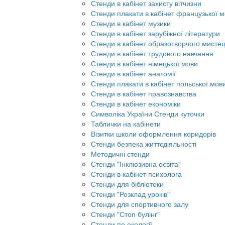
Стенди в кабінет захисту вітчизни
Стенди плакати в кабінет французької 
Стенди в кабінет музики
Стенди в кабінет зарубіжної літератури
Стенди в кабінет образотворчого мисте
Стенди в кабінет трудового навчання
Стенди в кабінет німецької мови
Стенди в кабінет анатомії
Стенди плакати в кабінет польської мов
Стенди в кабінет правознавства
Стенди в кабінет економіки
Символіка України Стенди куточки
Таблички на кабінети
Візитки школи оформлення коридорів
Стенди безпека життєдіяльності
Методичні стенди
Стенди "Інклюзивна освіта"
Стенди в кабінет психолога
Стенди для бібліотеки
Стенди "Розклад уроків"
Стенди для спортивного залу
Стенди "Стоп булінг"
Стенди по екології