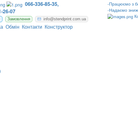
066-336-85-35,
-Працюємо з б
-Надаємо зниж
-26-07
К
m
Замовлення
info@stendprint.com.ua
ка
Обмін
Контакти
Конструктор
)