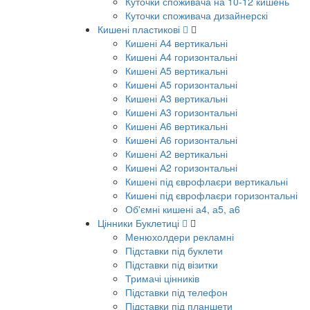
Куточки споживача на 10-12 кишень
Куточки споживача дизайнерскі
Кишені пластикові
Кишені А4 вертикальні
Кишені А4 горизонтальні
Кишені А5 вертикальні
Кишені А5 горизонтальні
Кишені А3 вертикальні
Кишені А3 горизонтальні
Кишені А6 вертикальні
Кишені А6 горизонтальні
Кишені А2 вертикальні
Кишені А2 горизонтальні
Кишені під єврофлаєри вертикальні
Кишені під єврофлаєри горизонтальні
Об'ємні кишені а4, а5, а6
Цінники Буклетиці
Менюхолдери рекламні
Підставки під буклети
Підставки під візитки
Тримачі цінників
Підставки під телефон
Підставки під планшети