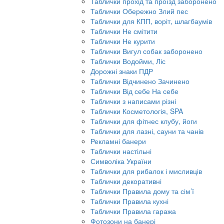
Таблички прохід та проїзд заборонено
Таблички Обережно Злий пес
Таблички для КПП, воріт, шлагбаумів
Таблички Не смітити
Таблички Не курити
Таблички Вигул собак заборонено
Таблички Водойми, Ліс
Дорожні знаки ПДР
Таблички Відчинено Зачинено
Таблички Від себе На себе
Таблички з написами різні
Таблички Косметологія, SPA
Таблички для фітнес клубу, йоги
Таблички для лазні, сауни та чанів
Рекламні банери
Таблички настільні
Символіка України
Таблички для рибалок і мисливців
Таблички декоративні
Таблички Правила дому та сім’ї
Таблички Правила кухні
Таблички Правила гаража
Фотозони на банері