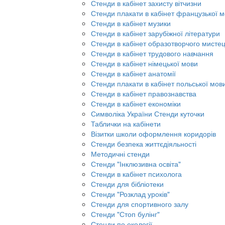
Стенди в кабінет захисту вітчизни
Стенди плакати в кабінет французької 
Стенди в кабінет музики
Стенди в кабінет зарубіжної літератури
Стенди в кабінет образотворчого мисте
Стенди в кабінет трудового навчання
Стенди в кабінет німецької мови
Стенди в кабінет анатомії
Стенди плакати в кабінет польської мов
Стенди в кабінет правознавства
Стенди в кабінет економіки
Символіка України Стенди куточки
Таблички на кабінети
Візитки школи оформлення коридорів
Стенди безпека життєдіяльності
Методичні стенди
Стенди "Інклюзивна освіта"
Стенди в кабінет психолога
Стенди для бібліотеки
Стенди "Розклад уроків"
Стенди для спортивного залу
Стенди "Стоп булінг"
Стенди по екології