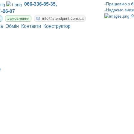
066-336-85-35,
-Працюємо з б
-Надаємо зниж
-26-07
К
m
Замовлення
info@stendprint.com.ua
ка
Обмін
Контакти
Конструктор
)