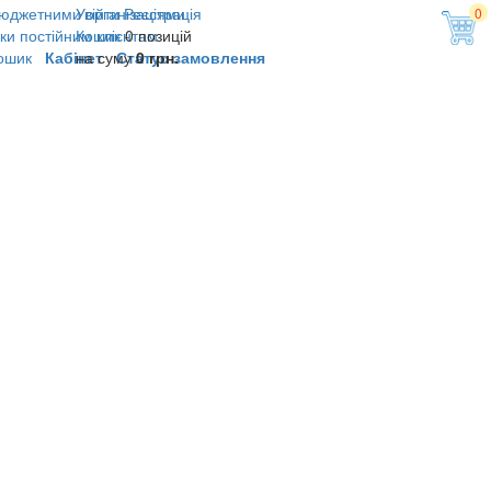
юджетними організаціями
Увійти
Реєстрація
0
ки постійним клієнтам
Кошик
0 позицій
ошик
Кабінет
на суму
Статус замовлення
0 грн.