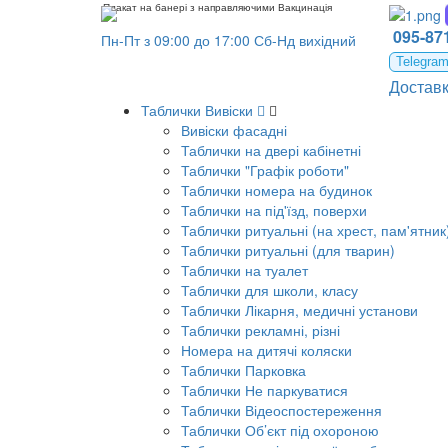
Плакат на банері з направляючими Вакцинація
095-871
Пн-Пт з 09:00 до 17:00 Сб-Нд вихідний
Telegra
Достав
Таблички Вивіски
Вивіски фасадні
Таблички на двері кабінетні
Таблички "Графік роботи"
Таблички номера на будинок
Таблички на під'їзд, поверхи
Таблички ритуальні (на хрест, пам'ятник
Таблички ритуальні (для тварин)
Таблички на туалет
Таблички для школи, класу
Таблички Лікарня, медичні установи
Таблички рекламні, різні
Номера на дитячі коляски
Таблички Парковка
Таблички Не паркуватися
Таблички Відеоспостереження
Таблички Об’єкт під охороною