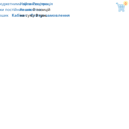
юджетними організаціями
Увійти
Реєстрація
0
ки постійним клієнтам
Кошик
0 позицій
ошик
Кабінет
на суму
Статус замовлення
0 грн.