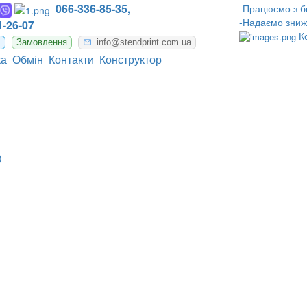
066-336-85-35,
-Працюємо з б
-Надаємо зниж
-26-07
К
m
Замовлення
info@stendprint.com.ua
ка
Обмін
Контакти
Конструктор
)