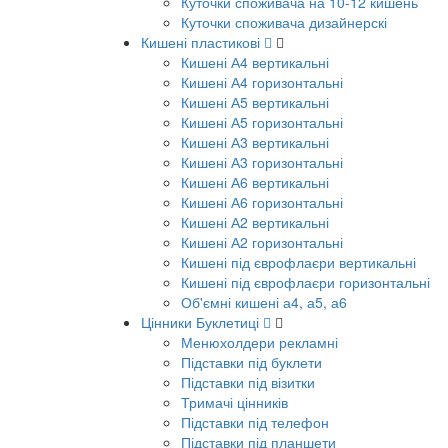
Куточки споживача на 10-12 кишень
Куточки споживача дизайнерскі
Кишені пластикові
Кишені А4 вертикальні
Кишені А4 горизонтальні
Кишені А5 вертикальні
Кишені А5 горизонтальні
Кишені А3 вертикальні
Кишені А3 горизонтальні
Кишені А6 вертикальні
Кишені А6 горизонтальні
Кишені А2 вертикальні
Кишені А2 горизонтальні
Кишені під єврофлаєри вертикальні
Кишені під єврофлаєри горизонтальні
Об'ємні кишені а4, а5, а6
Цінники Буклетиці
Менюхолдери рекламні
Підставки під буклети
Підставки під візитки
Тримачі цінників
Підставки під телефон
Підставки під планшети