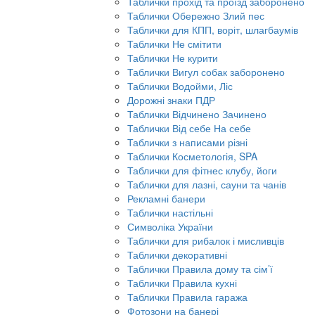
Таблички прохід та проїзд заборонено
Таблички Обережно Злий пес
Таблички для КПП, воріт, шлагбаумів
Таблички Не смітити
Таблички Не курити
Таблички Вигул собак заборонено
Таблички Водойми, Ліс
Дорожні знаки ПДР
Таблички Відчинено Зачинено
Таблички Від себе На себе
Таблички з написами різні
Таблички Косметологія, SPA
Таблички для фітнес клубу, йоги
Таблички для лазні, сауни та чанів
Рекламні банери
Таблички настільні
Символіка України
Таблички для рибалок і мисливців
Таблички декоративні
Таблички Правила дому та сім’ї
Таблички Правила кухні
Таблички Правила гаража
Фотозони на банері