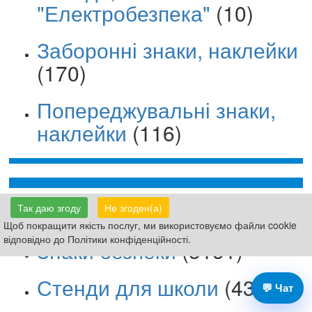
"Електробезпека"
(10)
Заборонні знаки, наклейки
(170)
Попереджувальні знаки,
наклейки
(116)
Таблички Вивіски
(8159)
Так даю згоду
Не згоден(а)
Щоб покращити якість послуг, ми використовуємо файли cookie
відповідно до Політики конфіденційності.
Знаки безпеки
(3151)
Стенди для школи
(4399)
💬 Чат