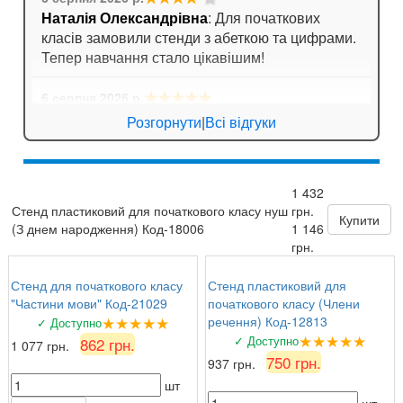
Наталія Олександрівна
: Для початкових
класів замовили стенди з абеткою та цифрами.
Тепер навчання стало цікавішим!
★★★★★
6 серпня 2026 р.
Ігор Лозовий
: Стенди для спортивної зали
Розгорнути
|
Всі відгуки
яскраві, мотивують дітей займатися спортом!
★★★★★
5 серпня 2026 р.
1 432
Зоя Кузьмина
: Потішило, що можна замовити
Стенд пластиковий для початкового класу нуш
грн.
табличку за індивідуальним ескізом!
Купити
(З днем народження) Код-18006
1 146
грн.
Стенд для початкового класу
Стенд пластиковий для
"Частини мови" Код-21029
початкового класу (Члени
★★★★★
речення) Код-12813
✓ Доступно
★★★★★
✓ Доступно
862 грн.
1 077 грн.
750 грн.
937 грн.
шт