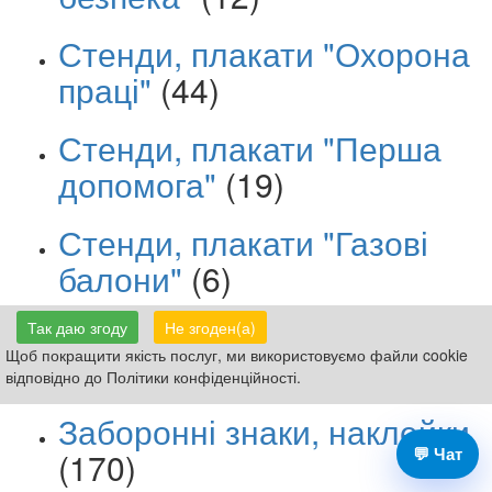
Стенди, плакати "Охорона
праці"
(44)
Стенди, плакати "Перша
допомога"
(19)
Стенди, плакати "Газові
балони"
(6)
Стенди, плакати
Так даю згоду
Не згоден(а)
Щоб покращити якість послуг, ми використовуємо файли cookie
"Електробезпека"
(10)
відповідно до Політики конфіденційності.
Заборонні знаки, наклейки
💬 Чат
(170)