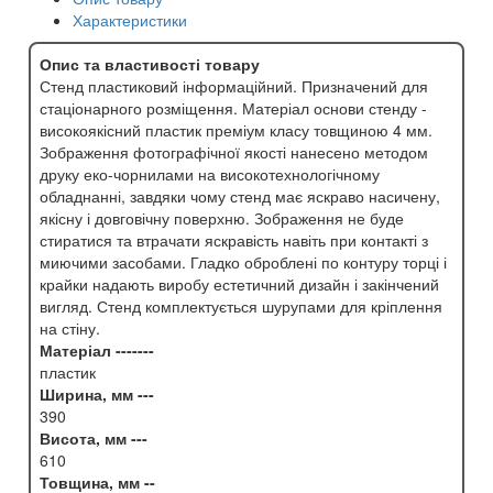
Характеристики
Опис та властивості товару
Стенд пластиковий інформаційний. Призначений для
стаціонарного розміщення. Матеріал основи стенду -
високоякісний пластик преміум класу товщиною 4 мм.
Зображення фотографічної якості нанесено методом
друку еко-чорнилами на високотехнологічному
обладнанні, завдяки чому стенд має яскраво насичену,
якісну і довговічну поверхню. Зображення не буде
стиратися та втрачати яскравість навіть при контакті з
миючими засобами. Гладко оброблені по контуру торці і
крайки надають виробу естетичний дизайн і закінчений
вигляд. Стенд комплектується шурупами для кріплення
на стіну.
Матеріал -------
пластик
Ширина, мм ---
390
Висота, мм ---
610
Товщина, мм --