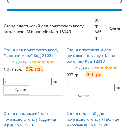
857
Стенд пластиковий для початкового класу
грн.
Купити
школи нуш (Мій настрій) Код-18045
686
грн.
Стенд для початкового класу
Стенд пластиковий для
"Частини мови" Код-21029
початкового класу (Члени
★★★★★
речення) Код-12813
✓ Доступно
★★★★★
✓ Доступно
862 грн.
1 077 грн.
750 грн.
937 грн.
шт
шт
Купити
Купити
Стенд пластиковий для
Стенд шкільний для
початкового класу (Одиниці
початкового класу (Таблиця
міри) Код-12816
множення) Код-12020