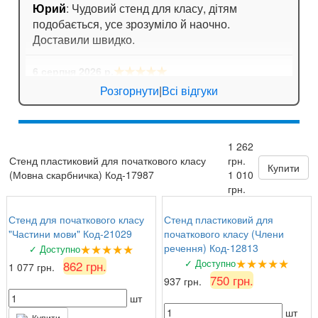
Юрий
: Чудовий стенд для класу, дітям
подобається, усе зрозуміло й наочно.
Доставили швидко.
★★★★★
6 серпня 2026 р.
Анна
: Стенд для кабінету хімії дуже яскравий,
Розгорнути
|
Всі відгуки
вчителі задоволені!
★★★★★
6 серпня 2026 р.
1 262
Валентина Петрівна, директор
: Замовляли
Стенд пластиковий для початкового класу
грн.
комплект стендів з техніки безпеки. Все на
Купити
(Мовна скарбничка) Код-17987
1 010
найвищому рівні, вчителі та учні задоволені!
грн.
Стенд для початкового класу
Стенд пластиковий для
"Частини мови" Код-21029
початкового класу (Члени
★★★★★
речення) Код-12813
✓ Доступно
★★★★★
✓ Доступно
862 грн.
1 077 грн.
750 грн.
937 грн.
шт
шт
Купити