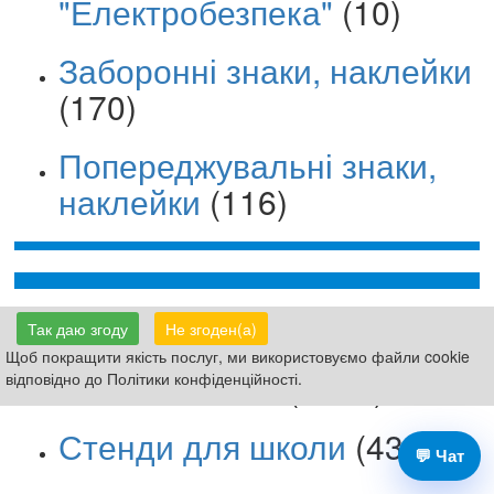
"Електробезпека"
(10)
Заборонні знаки, наклейки
(170)
Попереджувальні знаки,
наклейки
(116)
Таблички Вивіски
(8159)
Так даю згоду
Не згоден(а)
Щоб покращити якість послуг, ми використовуємо файли cookie
Знаки безпеки
(3151)
відповідно до Політики конфіденційності.
Стенди для школи
(4399)
💬 Чат