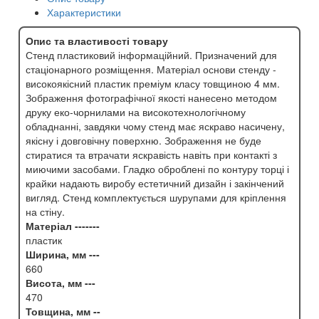
Характеристики
Опис та властивості товару
Стенд пластиковий інформаційний. Призначений для
стаціонарного розміщення. Матеріал основи стенду -
високоякісний пластик преміум класу товщиною 4 мм.
Зображення фотографічної якості нанесено методом
друку еко-чорнилами на високотехнологічному
обладнанні, завдяки чому стенд має яскраво насичену,
якісну і довговічну поверхню. Зображення не буде
стиратися та втрачати яскравість навіть при контакті з
миючими засобами. Гладко оброблені по контуру торці і
крайки надають виробу естетичний дизайн і закінчений
вигляд. Стенд комплектується шурупами для кріплення
на стіну.
Матеріал -------
пластик
Ширина, мм ---
660
Висота, мм ---
470
Товщина, мм --