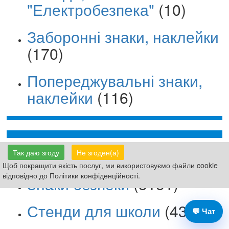
"Електробезпека"
(10)
Заборонні знаки, наклейки
(170)
Попереджувальні знаки,
наклейки
(116)
Таблички Вивіски
(8159)
Так даю згоду
Не згоден(а)
Щоб покращити якість послуг, ми використовуємо файли cookie
відповідно до Політики конфіденційності.
Знаки безпеки
(3151)
Стенди для школи
(4399)
💬 Чат