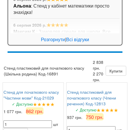
Альона
: Стенд у кабінет математики просто
знахідка!
★★★★★
6 серпня 2026 р.
Максим К.
: Замовляв стенди для школи. Все
приїхало дуже оперативно, навіть не довелося
Розгорнути
|
Всі відгуки
довго чекати!
★★★★
☆
6 серпня 2026 р.
2 838
Андрій Павлович
: Довго шукали плакати з
Стенд пластиковий для початкового класу
грн.
формулами для кабінету математики. Тут
Купити
(Шкільна родина) Код-16891
2 270
знайшли ідеальний варіант!
грн.
Стенд для початкового класу
Стенд пластиковий для
"Частини мови" Код-21029
початкового класу (Члени
★★★★★
речення) Код-12813
✓ Доступно
★★★★★
✓ Доступно
862 грн.
1 077 грн.
750 грн.
937 грн.
шт