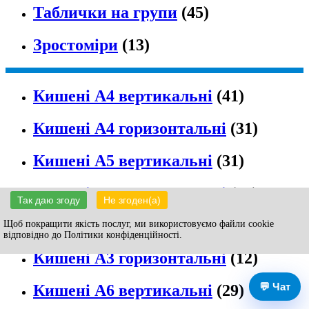
Таблички на групи
(45)
Зростоміри
(13)
Кишені А4 вертикальні
(41)
Кишені А4 горизонтальні
(31)
Кишені А5 вертикальні
(31)
Кишені А5 горизонтальні
(32)
Так даю згоду
Не згоден(а)
Кишені А3 вертикальні
(12)
Щоб покращити якість послуг, ми використовуємо файли cookie
відповідно до Політики конфіденційності.
Кишені А3 горизонтальні
(12)
💬 Чат
Кишені А6 вертикальні
(29)