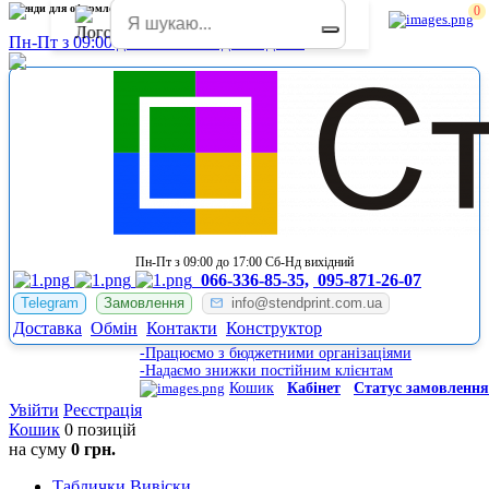
Стенди для оформлення початкової школи НУШ Конотоп
0
Пн-Пт з 09:00 до 17:00 Сб-Нд вихідний
Пн-Пт з 09:00 до 17:00 Сб-Нд вихідний
066-336-85-35,
095-871-26-07
Telegram
Замовлення
info@stendprint.com.ua
Доставка
Обмін
Контакти
Конструктор
-Працюємо з бюджетними організаціями
-Надаємо знижки постійним клієнтам
Кошик
Кабінет
Статус замовлення
Увійти
Реєстрація
Кошик
0 позицій
на суму
0 грн.
Таблички Вивіски