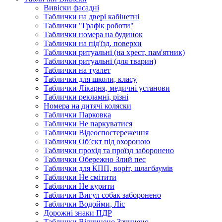
Вивіски фасадні
Таблички на двері кабінетні
Таблички "Графік роботи"
Таблички номера на будинок
Таблички на під'їзд, поверхи
Таблички ритуальні (на хрест, пам'ятник)
Таблички ритуальні (для тварин)
Таблички на туалет
Таблички для школи, класу
Таблички Лікарня, медичні установи
Таблички рекламні, різні
Номера на дитячі коляски
Таблички Парковка
Таблички Не паркуватися
Таблички Відеоспостереження
Таблички Об’єкт під охороною
Таблички прохід та проїзд заборонено
Таблички Обережно Злий пес
Таблички для КПП, воріт, шлагбаумів
Таблички Не смітити
Таблички Не курити
Таблички Вигул собак заборонено
Таблички Водойми, Ліс
Дорожні знаки ПДР
Таблички Відчинено Зачинено