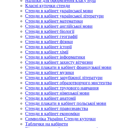
Наліпки для оформлення класу нуш
Класні куточки стенди
Стенди в кабінет української мови
Стенди в кабінет української літератури
Стенди в кабінет математики
Стенди в кабінет англійської мови
Стенди в кабінет біології
Стенди в кабінет географії
Стенди в кабінет фізики
Стенди в кабінет історії
Стенди в кабінет хімії
Стенди в кабінет інформатики
Стенди в кабінет захисту вітчизни
Стенди плакати в кабінет французької мови
Стенди в кабінет музики
Стенди в кабінет зарубіжної літератури
Стенди в кабінет образотворчого мистецтва
Стенди в кабінет трудового навчання
Стенди в кабінет німецької мови
Стенди в кабінет анатомії
Стенди плакати в кабінет польської мови
Стенди в кабінет правознавства
Стенди в кабінет економіки
Символіка України Стенди куточки
Таблички на кабінети