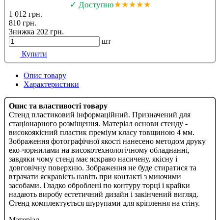
✓ Доступно
★★★★★
1 012 грн.
810 грн.
Знижка 202 грн.
шт
Купити
Опис товару
Характеристики
Опис та властивості товару
Стенд пластиковий інформаційний. Призначений для
стаціонарного розміщення. Матеріал основи стенду -
високоякісний пластик преміум класу товщиною 4 мм.
Зображення фотографічної якості нанесено методом друку
еко-чорнилами на високотехнологічному обладнанні,
завдяки чому стенд має яскраво насичену, якісну і
довговічну поверхню. Зображення не буде стиратися та
втрачати яскравість навіть при контакті з миючими
засобами. Гладко оброблені по контуру торці і крайки
надають виробу естетичний дизайн і закінчений вигляд.
Стенд комплектується шурупами для кріплення на стіну.
Матеріал -------