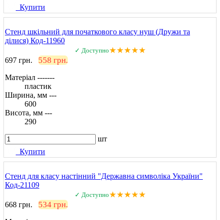
Купити
Стенд шкільний для початкового класу нуш (Дружи та
ділися) Код-11960
★★★★★
✓ Доступно
558 грн.
697 грн.
Матеріал -------
пластик
Ширина, мм ---
600
Висота, мм ---
290
шт
Купити
Стенд для класу настінний "Державна символіка України"
Код-21109
★★★★★
✓ Доступно
534 грн.
668 грн.