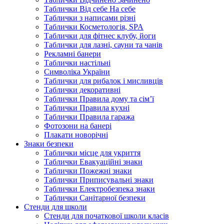
Таблички Від себе На себе
Таблички з написами різні
Таблички Косметологія, SPA
Таблички для фітнес клубу, йоги
Таблички для лазні, сауни та чанів
Рекламні банери
Таблички настільні
Символіка України
Таблички для рибалок і мисливців
Таблички декоративні
Таблички Правила дому та сім’ї
Таблички Правила кухні
Таблички Правила гаража
Фотозони на банері
Плакати новорічні
Знаки безпеки
Таблички місце для укриття
Таблички Евакуаційні знаки
Таблички Пожежні знаки
Таблички Приписувальні знаки
Таблички Електробезпека знаки
Таблички Санітарної безпеки
Стенди для школи
Стенди для початкової школи класів