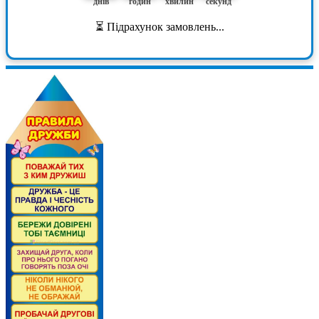
днів
годин
хвилин
секунд
⏳ Підрахунок замовлень...