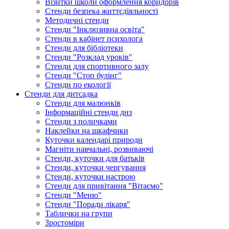
Візитки школи оформлення коридорів
Стенди безпека життєдіяльності
Методичні стенди
Стенди "Інклюзивна освіта"
Стенди в кабінет психолога
Стенди для бібліотеки
Стенди "Розклад уроків"
Стенди для спортивного залу
Стенди "Стоп булінг"
Стенди по екології
Стенди для дитсадка
Стенди для малюнків
Інформаційні стенди днз
Стенди з поличками
Наклейки на шкафчики
Куточки календарі природи
Магніти навчальні, розвиваючі
Стенди, куточки для батьків
Стенди, куточки чергування
Стенди, куточки настрою
Стенди для привітання "Вітаємо"
Стенди "Меню"
Стенди "Поради лікаря"
Таблички на групи
Зростоміри