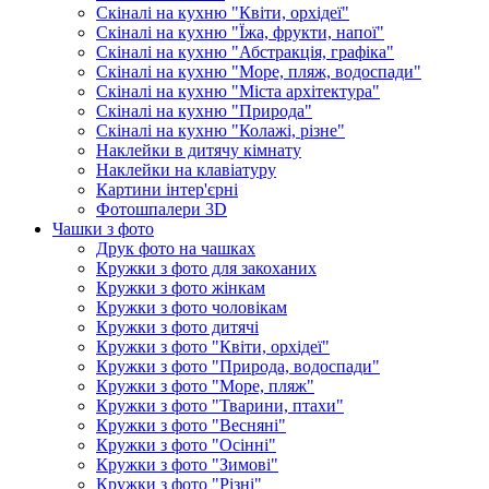
Скіналі на кухню "Квіти, орхідеї"
Скіналі на кухню "Їжа, фрукти, напої"
Скіналі на кухню "Абстракція, графіка"
Скіналі на кухню "Море, пляж, водоспади"
Скіналі на кухню "Міста архітектура"
Скіналі на кухню "Природа"
Скіналі на кухню "Колажі, різне"
Наклейки в дитячу кімнату
Наклейки на клавіатуру
Картини інтер'єрні
Фотошпалери 3D
Чашки з фото
Друк фото на чашках
Кружки з фото для закоханих
Кружки з фото жінкам
Кружки з фото чоловікам
Кружки з фото дитячі
Кружки з фото "Квіти, орхідеї"
Кружки з фото "Природа, водоспади"
Кружки з фото "Море, пляж"
Кружки з фото "Тварини, птахи"
Кружки з фото "Весняні"
Кружки з фото "Осінні"
Кружки з фото "Зимові"
Кружки з фото "Різні"