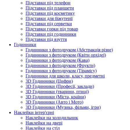
Підставки під телефон
Підставки під планшети
Підставки під косметику
Підставки для біжутерії
Підставки під серветки
Підставки горки під товар
Підставки під годинники
Підставки під взуття
Годинники
Годинники з фотодруком (Абстракція різне)
Годинники з фотодруком (Квіти орхідеї)
Годинники з фотодруком (Кава)
Годинники з фотодруком (Фрукти)
Годинники з фотодруком (Тірамісу)
Годинники для школи, класу, предметні
3D Годинники (Цифри)
3D Годинники (Професії, заклади)
3D Годинники (тварини, птиці)
3D Годинники (Міста, країни)
3D Годинники (Авто і Мото)
3D Годинники (Музика, фільми, ігри)
Наклейки інтер'єрні
Наклейки на холодильник
Наклейки на двері
Наклейки на стіл