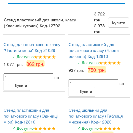
тримають аркуші надійно.
3 722
★★★★★
5 серпня 2026 р.
Стенд пластиковий для школи, класу
грн.
Сергій
: Ціна та якість супер!
Купити
(Класний куточок) Код-12792
2 978
грн.
Стенд для початкового класу
Стенд пластиковий для
"Частини мови" Код-21029
початкового класу (Члени
★★★★★
речення) Код-12813
✓ Доступно
★★★★★
✓ Доступно
862 грн.
1 077 грн.
750 грн.
937 грн.
шт
шт
Купити
Купити
Стенд пластиковий для
Стенд шкільний для
початкового класу (Одиниці
початкового класу (Таблиця
міри) Код-12816
множення) Код-12020
★★★★★
★★★★★
✓ Доступно
✓ Доступно