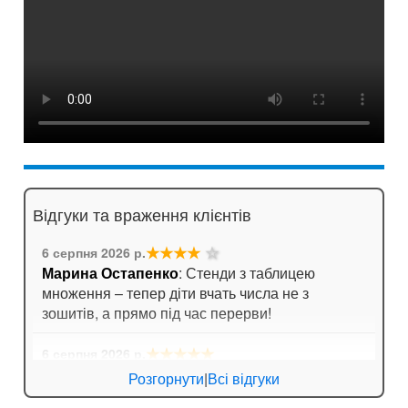
Відгуки та враження клієнтів
★★★★
☆
6 серпня 2026 р.
Марина Остапенко
: Стенди з таблицею
множення – тепер діти вчать числа не з
зошитів, а прямо під час перерви!
★★★★★
6 серпня 2026 р.
Катерина Біла
: Порадувала швидка доставка.
Розгорнути
|
Всі відгуки
Замовляли кишені для стендів, все чітко,