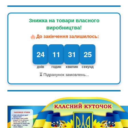
Знижка на товари власного
виробництва!
🔥
До закінчення залишилось:
24
11
31
24
днів
годин
хвилин
секунд
⏳ Підрахунок замовлень...