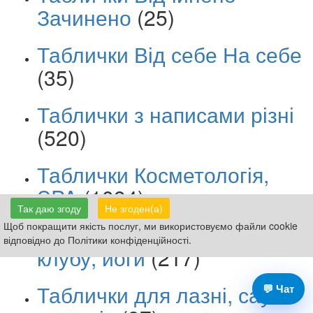
Зачинено
(25)
Таблички Від себе На себе
(35)
Таблички з написами різні
(520)
Таблички Косметологія,
SPA
(1094)
Так даю згоду
Не згоден(а)
Щоб покращити якість послуг, ми використовуємо файли cookie
Таблички для фітнес
відповідно до Політики конфіденційності.
клубу, йоги
(217)
Таблички для лазні, сауни
💬 Чат