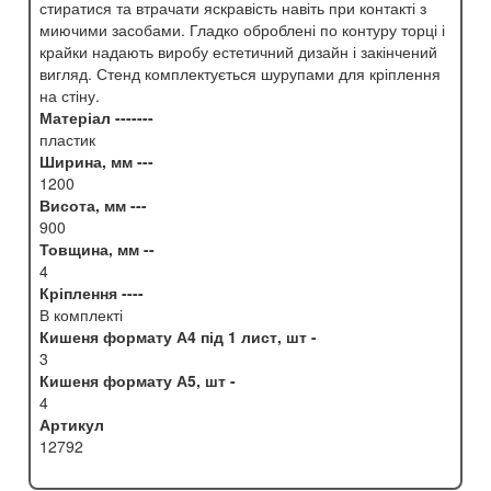
стиратися та втрачати яскравість навіть при контакті з
миючими засобами. Гладко оброблені по контуру торці і
крайки надають виробу естетичний дизайн і закінчений
вигляд. Стенд комплектується шурупами для кріплення
на стіну.
Матеріал -------
пластик
Ширина, мм ---
1200
Висота, мм ---
900
Товщина, мм --
4
Кріплення ----
В комплекті
Кишеня формату А4 під 1 лист, шт -
3
Кишеня формату А5, шт -
4
Артикул
12792