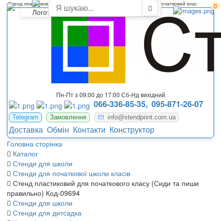
Стенд пластиковий як правильно писати та сидіти за партою в початковий клас
0
Пн-Пт з 09:00 до 17:00 Сб-Нд вихідний
066-336-85-35,
095-871-26-07
Telegram
Замовлення
info@stendprint.com.ua
Доставка
Обмін
Контакти
Конструктор
Головна сторінка
Каталог
Стенди для школи
Стенди для початкової школи класів
Стенд пластиковий для початкового класу (Сиди та пиши
правильно) Код-09694
Стенди для школи
Стенди для дитсадка