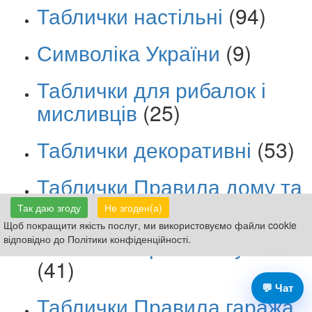
Таблички настільні
(94)
Символіка України
(9)
Таблички для рибалок і
мисливців
(25)
Таблички декоративні
(53)
Таблички Правила дому та
сім’ї
(81)
Так даю згоду
Не згоден(а)
Щоб покращити якість послуг, ми використовуємо файли cookie
Таблички Правила кухні
відповідно до Політики конфіденційності.
(41)
💬 Чат
Таблички Правила гаража