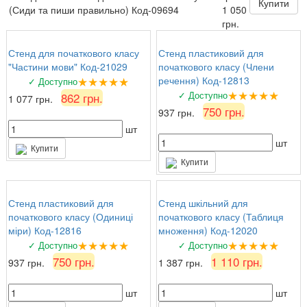
формулами для кабінету математики. Тут
Купити
(Сиди та пиши правильно) Код-09694
1 050
знайшли ідеальний варіант!
грн.
Стенд для початкового класу
Стенд пластиковий для
"Частини мови" Код-21029
початкового класу (Члени
★★★★★
речення) Код-12813
✓ Доступно
★★★★★
✓ Доступно
862 грн.
1 077 грн.
750 грн.
937 грн.
шт
шт
Купити
Купити
Стенд пластиковий для
Стенд шкільний для
початкового класу (Одиниці
початкового класу (Таблиця
міри) Код-12816
множення) Код-12020
★★★★★
★★★★★
✓ Доступно
✓ Доступно
750 грн.
1 110 грн.
937 грн.
1 387 грн.
шт
шт