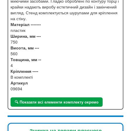
миючими засобами. Гладко оброблені по контуру торці і
крайки надають виробу естетичний дизайн і закінчений
вигляд. Стенд комплектується шурупами для кріплення
на стіну.
Матеріал -------
пластик
Ширина, мм ---
750
Висота, мм ---
560
Товщина, мм --
4
Кріплення ----
В комплекті
Артикул
09694
🔍 Показати всі елементи комплекту окремо
Знижка на товари власного