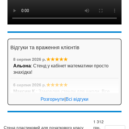
Відгуки та враження клієнтів
★★★★★
8 серпня 2026 р.
Альона
: Стенд у кабінет математики просто
знахідка!
★★★★★
6 серпня 2026 р.
Максим К.
: Замовляв стенди для школи. Все
приїхало дуже оперативно, навіть не довелося
Розгорнути
|
Всі відгуки
довго чекати!
★★★★★
6 серпня 2026 р.
1 312
Андрій Павлович
: Довго шукали плакати з
Стенд пластиковий для початкового класу
грн.