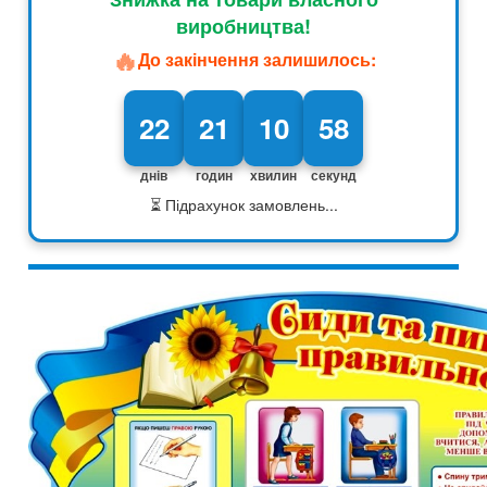
виробництва!
🔥
До закінчення залишилось:
22
21
10
57
днів
годин
хвилин
секунд
⏳ Підрахунок замовлень...