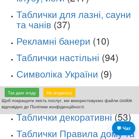
Таблички для лазні, сауни
та чанів
(37)
Рекламні банери
(10)
Таблички настільні
(94)
Символіка України
(9)
Таблички для рибалок і
Так даю згоду
Не згоден(а)
мисливців
(25)
Щоб покращити якість послуг, ми використовуємо файли cookie
відповідно до Політики конфіденційності.
Таблички декоративні
(53)
💬 Чат
Таблички Правила дому та