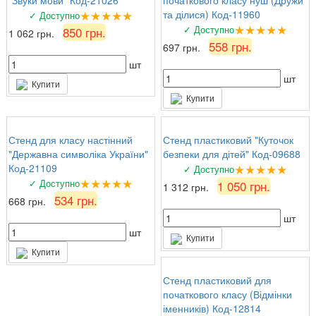
★★★★★
та ділися) Код-11960
✓ Доступно
★★★★★
✓ Доступно
850 грн.
1 062 грн.
558 грн.
697 грн.
шт
шт
Купити
Купити
Стенд для класу настінний
Стенд пластиковий "Куточок
"Державна символіка України"
безпеки для дітей" Код-09688
★★★★★
Код-21109
✓ Доступно
★★★★★
✓ Доступно
1 050 грн.
1 312 грн.
534 грн.
668 грн.
шт
шт
Купити
Купити
Стенд пластиковий для
початкового класу (Відмінки
іменників) Код-12814