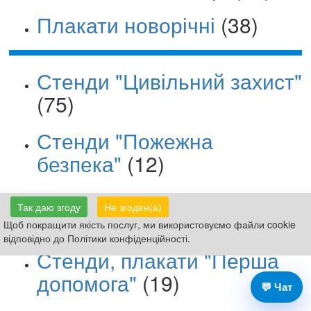
Плакати новорічні
(38)
Стенди "Цивільний захист"
(75)
Стенди "Пожежна
безпека"
(12)
Стенди, плакати "Охорона
Так даю згоду
Не згоден(а)
праці"
(44)
Щоб покращити якість послуг, ми використовуємо файли cookie
відповідно до Політики конфіденційності.
Стенди, плакати "Перша
допомога"
(19)
💬 Чат