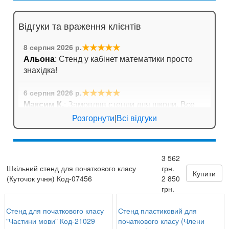
Відгуки та враження клієнтів
★★★★★
8 серпня 2026 р.
Альона
: Стенд у кабінет математики просто
знахідка!
★★★★★
6 серпня 2026 р.
Максим К.
: Замовляв стенди для школи. Все
приїхало дуже оперативно, навіть не довелося
Розгорнути
|
Всі відгуки
довго чекати!
★★★★★
6 серпня 2026 р.
3 562
Андрій Павлович
: Довго шукали плакати з
Шкільний стенд для початкового класу
грн.
формулами для кабінету математики. Тут
Купити
(Куточок учня) Код-07456
2 850
знайшли ідеальний варіант!
грн.
Стенд для початкового класу
Стенд пластиковий для
"Частини мови" Код-21029
початкового класу (Члени