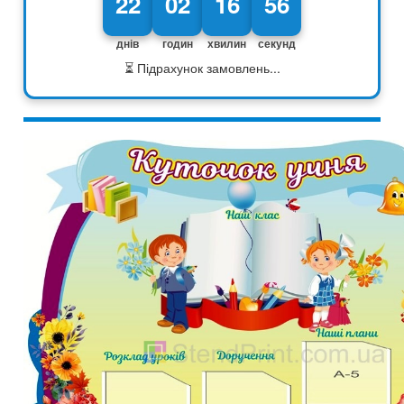
22
02
16
55
днів
годин
хвилин
секунд
⏳ Підрахунок замовлень...