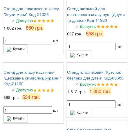
Стенд для початкового класу
Стенд шкільний для
"Звуки мови" Код-21026
початкового класу нуш (Дружи
★★★★★
та ділися) Код-11960
✓ Доступно
★★★★★
✓ Доступно
850 грн.
1 062 грн.
558 грн.
697 грн.
шт
шт
Купити
Купити
Стенд для класу настінний
Стенд пластиковий "Куточок
"Державна символіка України"
безпеки для дітей" Код-09688
★★★★★
Код-21109
✓ Доступно
★★★★★
✓ Доступно
1 050 грн.
1 312 грн.
534 грн.
668 грн.
шт
шт
Купити
Купити
Стенд пластиковий для