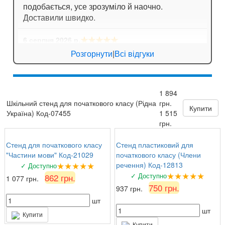
подобається, усе зрозуміло й наочно.
Доставили швидко.
★★★★★
6 серпня 2026 р.
Анна
: Стенд для кабінету хімії дуже яскравий,
Розгорнути
|
Всі відгуки
вчителі задоволені!
★★★★★
6 серпня 2026 р.
1 894
Валентина Петрівна, директор
: Замовляли
Шкільний стенд для початкового класу (Рідна
грн.
комплект стендів з техніки безпеки. Все на
Купити
Україна) Код-07455
1 515
найвищому рівні, вчителі та учні задоволені!
грн.
Стенд для початкового класу
Стенд пластиковий для
"Частини мови" Код-21029
початкового класу (Члени
★★★★★
речення) Код-12813
✓ Доступно
★★★★★
✓ Доступно
862 грн.
1 077 грн.
750 грн.
937 грн.
шт
шт
Купити
Купити