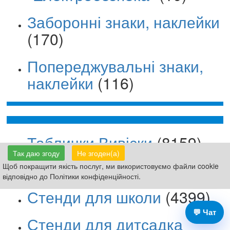
Заборонні знаки, наклейки
(170)
Попереджувальні знаки,
наклейки
(116)
Таблички Вивіски
(8159)
Так даю згоду
Не згоден(а)
Знаки безпеки
(3151)
Щоб покращити якість послуг, ми використовуємо файли cookie
відповідно до Політики конфіденційності.
Стенди для школи
(4399)
💬 Чат
Стенди для дитсадка