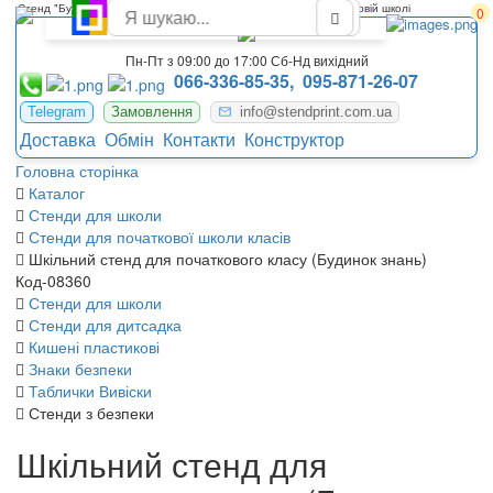
Стенд "Будинок знань" З кишеньками для початкового класу в новій школі
0
Пн-Пт з 09:00 до 17:00 Сб-Нд вихідний
066-336-85-35,
095-871-26-07
Telegram
Замовлення
info@stendprint.com.ua
Доставка
Обмін
Контакти
Конструктор
Головна сторінка
Каталог
Стенди для школи
Стенди для початкової школи класів
Шкільний стенд для початкового класу (Будинок знань)
Код-08360
Стенди для школи
Стенди для дитсадка
Кишені пластикові
Знаки безпеки
Таблички Вивіски
Стенди з безпеки
Шкільний стенд для