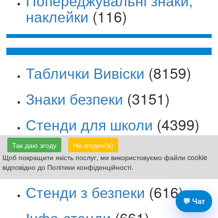
Попереджувальні знаки,
наклейки
(116)
Таблички Вивіски
(8159)
Знаки безпеки
(3151)
Стенди для школи
(4399)
Стенди для дитсадка
Так даю згоду
Не згоден(а)
Щоб покращити якість послуг, ми використовуємо файли cookie
(1084)
відповідно до Політики конфіденційності.
Стенди з безпеки
(616)
💬 Чат
Інфо-стенди
(661)