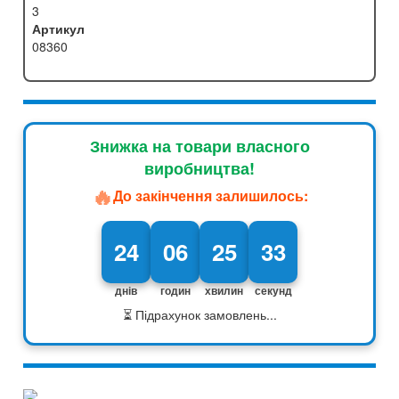
3
Артикул
08360
Знижка на товари власного
виробництва!
🔥
До закінчення залишилось:
24
06
25
32
днів
годин
хвилин
секунд
⏳ Підрахунок замовлень...