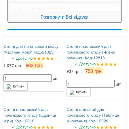
★★★★
☆
6 серпня 2026 р.
Катерина Біла
: Порадувала швидка доставка.
Розгорнути
|
Всі відгуки
Замовляли кишені для стендів, все чітко,
тримають аркуші надійно.
★★★★★
5 серпня 2026 р.
Стенд для початкового класу
Стенд пластиковий для
Сергій
: Ціна та якість супер!
"Частини мови" Код-21029
початкового класу (Члени
★★★★★
речення) Код-12813
✓ Доступно
★★★★★
✓ Доступно
862 грн.
1 077 грн.
750 грн.
937 грн.
шт
шт
Купити
Купити
Стенд пластиковий для
Стенд шкільний для
початкового класу (Одиниці
початкового класу (Таблиця
міри) Код-12816
множення) Код-12020
★★★★★
★★★★★
✓ Доступно
✓ Доступно