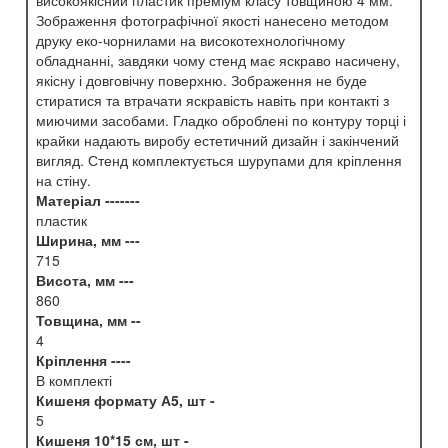
Зображення фотографічної якості нанесено методом
друку еко-чорнилами на високотехнологічному
обладнанні, завдяки чому стенд має яскраво насичену,
якісну і довговічну поверхню. Зображення не буде
стиратися та втрачати яскравість навіть при контакті з
миючими засобами. Гладко оброблені по контуру торці і
крайки надають виробу естетичний дизайн і закінчений
вигляд. Стенд комплектується шурупами для кріплення
на стіну.
Матеріал -------
пластик
Ширина, мм ---
715
Висота, мм ---
860
Товщина, мм --
4
Кріплення ----
В комплекті
Кишеня формату А5, шт -
5
Кишеня 10*15 см, шт -