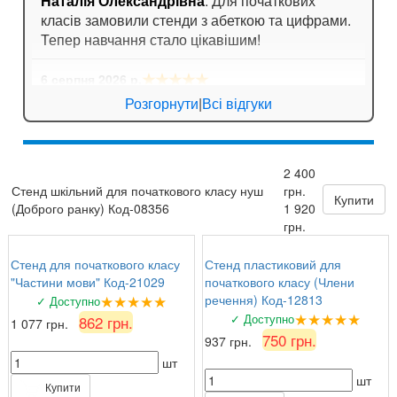
Наталія Олександрівна
: Для початкових
класів замовили стенди з абеткою та цифрами.
Тепер навчання стало цікавішим!
★★★★★
6 серпня 2026 р.
Ігор Лозовий
: Стенди для спортивної зали
Розгорнути
|
Всі відгуки
яскраві, мотивують дітей займатися спортом!
★★★★★
5 серпня 2026 р.
2 400
Зоя Кузьмина
: Потішило, що можна замовити
Стенд шкільний для початкового класу нуш
грн.
табличку за індивідуальним ескізом!
Купити
(Доброго ранку) Код-08356
1 920
грн.
Стенд для початкового класу
Стенд пластиковий для
"Частини мови" Код-21029
початкового класу (Члени
★★★★★
речення) Код-12813
✓ Доступно
★★★★★
✓ Доступно
862 грн.
1 077 грн.
750 грн.
937 грн.
шт
шт
Купити