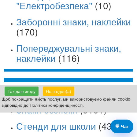
"Електробезпека"
(10)
Заборонні знаки, наклейки
(170)
Попереджувальні знаки,
наклейки
(116)
Таблички Вивіски
(8159)
Так даю згоду
Не згоден(а)
Щоб покращити якість послуг, ми використовуємо файли cookie
відповідно до Політики конфіденційності.
Знаки безпеки
(3151)
Стенди для школи
(4399)
💬 Чат