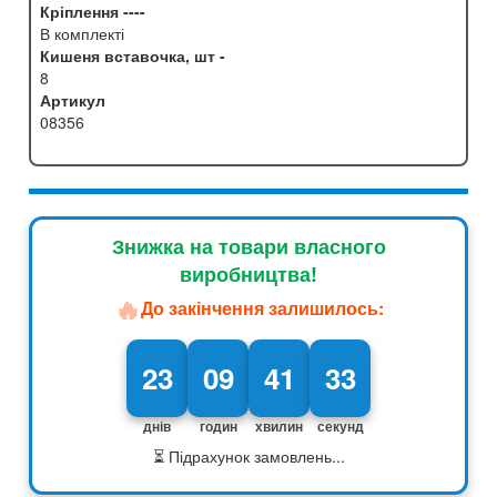
Кріплення ----
В комплекті
Кишеня вставочка, шт -
8
Артикул
08356
Знижка на товари власного
виробництва!
🔥
До закінчення залишилось:
23
09
41
32
днів
годин
хвилин
секунд
⏳ Підрахунок замовлень...