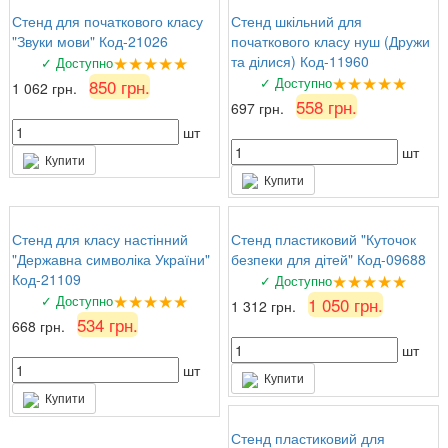
Стенд для початкового класу
Стенд шкільний для
"Звуки мови" Код-21026
початкового класу нуш (Дружи
★★★★★
та ділися) Код-11960
✓ Доступно
★★★★★
✓ Доступно
850 грн.
1 062 грн.
558 грн.
697 грн.
шт
шт
Купити
Купити
Стенд для класу настінний
Стенд пластиковий "Куточок
"Державна символіка України"
безпеки для дітей" Код-09688
★★★★★
Код-21109
✓ Доступно
★★★★★
✓ Доступно
1 050 грн.
1 312 грн.
534 грн.
668 грн.
шт
шт
Купити
Купити
Стенд пластиковий для