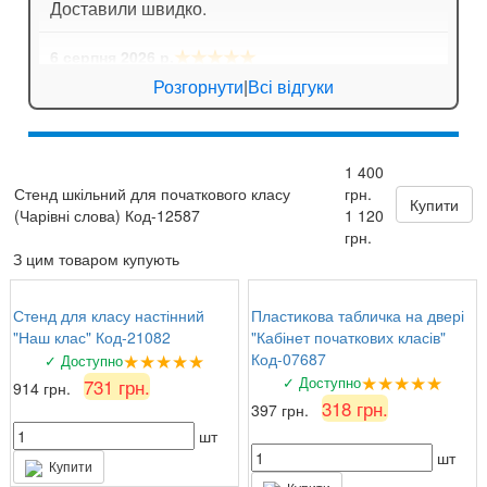
Доставили швидко.
★★★★★
6 серпня 2026 р.
Анна
: Стенд для кабінету хімії дуже яскравий,
Розгорнути
|
Всі відгуки
вчителі задоволені!
★★★★★
6 серпня 2026 р.
1 400
Валентина Петрівна, директор
: Замовляли
Стенд шкільний для початкового класу
грн.
комплект стендів з техніки безпеки. Все на
Купити
(Чарівні слова) Код-12587
1 120
найвищому рівні, вчителі та учні задоволені!
грн.
З цим товаром купують
Стенд для класу настінний
Пластикова табличка на двері
"Наш клас" Код-21082
"Кабінет початкових класів"
★★★★★
Код-07687
✓ Доступно
★★★★★
✓ Доступно
731 грн.
914 грн.
318 грн.
397 грн.
шт
шт
Купити