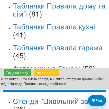
Таблички Правила дому та
сім’ї
(81)
Таблички Правила кухні
(41)
Таблички Правила гаража
(45)
Фотозони на банері
(58)
Так даю згоду
Не згоден(а)
Плакати новорічні
(38)
Щоб покращити якість послуг, ми використовуємо файли cookie
відповідно до Політики конфіденційності.
Стенди "Цивільний захист"
💬 Чат
(75)