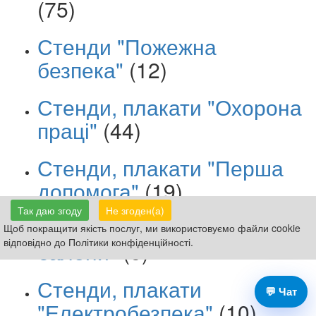
(75)
Стенди "Пожежна
безпека"
(12)
Стенди, плакати "Охорона
праці"
(44)
Стенди, плакати "Перша
допомога"
(19)
Так даю згоду
Не згоден(а)
Стенди, плакати "Газові
Щоб покращити якість послуг, ми використовуємо файли cookie
відповідно до Політики конфіденційності.
балони"
(6)
Стенди, плакати
💬 Чат
"Електробезпека"
(10)