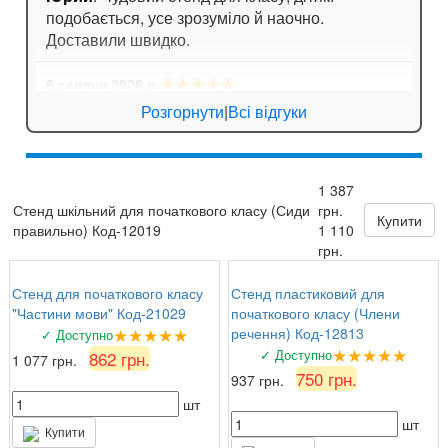
подобається, усе зрозуміло й наочно.
Доставили швидко.
★★★★★
6 серпня 2026 р.
Анна
: Стенд для кабінету хімії дуже яскравий,
Розгорнути
|
Всі відгуки
вчителі задоволені!
★★★★
☆
6 серпня 2026 р.
1 387
Валентина Петрівна, директор
: Замовляли
Стенд шкільний для початкового класу (Сиди
грн.
комплект стендів з техніки безпеки. Все на
Купити
правильно) Код-12019
1 110
найвищому рівні, вчителі та учні задоволені!
грн.
Стенд для початкового класу
Стенд пластиковий для
"Частини мови" Код-21029
початкового класу (Члени
★★★★★
речення) Код-12813
✓ Доступно
★★★★★
✓ Доступно
862 грн.
1 077 грн.
750 грн.
937 грн.
шт
шт
Купити