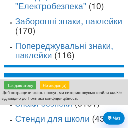
"Електробезпека"
(10)
Заборонні знаки, наклейки
(170)
Попереджувальні знаки,
наклейки
(116)
Таблички Вивіски
(8159)
Так даю згоду
Не згоден(а)
Щоб покращити якість послуг, ми використовуємо файли cookie
відповідно до Політики конфіденційності.
Знаки безпеки
(3151)
Стенди для школи
(4399)
💬 Чат