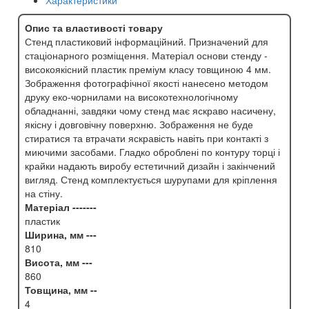
Характеристики
Опис та властивості товару
Стенд пластиковий інформаційний. Призначений для
стаціонарного розміщення. Матеріал основи стенду -
високоякісний пластик преміум класу товщиною 4 мм.
Зображення фотографічної якості нанесено методом
друку еко-чорнилами на високотехнологічному
обладнанні, завдяки чому стенд має яскраво насичену,
якісну і довговічну поверхню. Зображення не буде
стиратися та втрачати яскравість навіть при контакті з
миючими засобами. Гладко оброблені по контуру торці і
крайки надають виробу естетичний дизайн і закінчений
вигляд. Стенд комплектується шурупами для кріплення
на стіну.
Матеріал -------
пластик
Ширина, мм ---
810
Висота, мм ---
860
Товщина, мм --
4