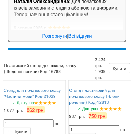
Наталія Олександрівна
: Для початкових
класів замовили стенди з абеткою та цифрами.
Тепер навчання стало цікавішим!
★★★★★
6 серпня 2026 р.
Ігор Лозовий
: Стенди для спортивної зали
Розгорнути
|
Всі відгуки
яскраві, мотивують дітей займатися спортом!
★★★★★
5 серпня 2026 р.
2 424
Зоя Кузьмина
: Потішило, що можна замовити
Пластиковий стенд для школи, класу
грн.
табличку за індивідуальним ескізом!
Купити
(Щоденні новини) Код-16788
1 939
грн.
Стенд для початкового класу
Стенд пластиковий для
"Частини мови" Код-21029
початкового класу (Члени
★★★★★
речення) Код-12813
✓ Доступно
★★★★★
✓ Доступно
862 грн.
1 077 грн.
750 грн.
937 грн.
шт
шт
Купити