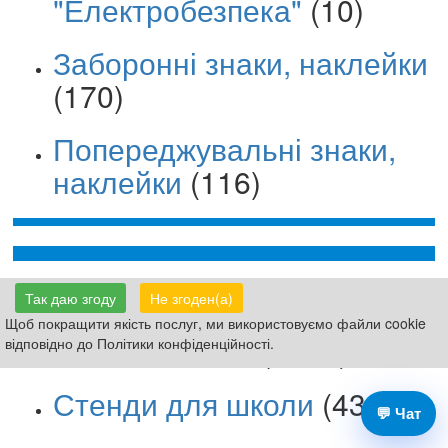
"Електробезпека"
(10)
Заборонні знаки, наклейки
(170)
Попереджувальні знаки,
наклейки
(116)
Таблички Вивіски
(8159)
Так даю згоду
Не згоден(а)
Щоб покращити якість послуг, ми використовуємо файли cookie
Знаки безпеки
(3151)
відповідно до Політики конфіденційності.
Стенди для школи
(4399)
💬 Чат