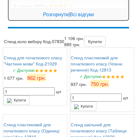
★★★★
☆
6 серпня 2026 р.
Анна
: Стенд для кабінету хімії дуже яскравий,
Розгорнути
|
Всі відгуки
вчителі задоволені!
★★★★★
6 серпня 2026 р.
1 106 грн.
Валентина Петрівна, директор
: Замовляли
Стенд коло вибору Код-07830
Купити
885 грн.
комплект стендів з техніки безпеки. Все на
найвищому рівні, вчителі та учні задоволені!
Стенд для початкового класу
Стенд пластиковий для
"Частини мови" Код-21029
початкового класу (Члени
★★★★★
речення) Код-12813
✓ Доступно
★★★★★
✓ Доступно
862 грн.
1 077 грн.
750 грн.
937 грн.
шт
шт
Купити
Купити
Стенд пластиковий для
Стенд шкільний для
початкового класу (Одиниці
початкового класу (Таблиця
міри) Код-12816
множення) Код-12020