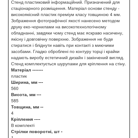
Стенд пластиковий інформаційний. Призначений для
стаціонарного розміщення. Матеріал основи стенду -
високоякісний пластик преміум класу товщиною 4 мм.
Зображення фотографічної якості нанесено методом
друку еко-чорнилами на високотехнологічному
обладнанні, завдяки чому стенд має яскраво насичену,
якісну і довговічну поверхню. Зображення не буде
стиратися і бліднути навіть при контакті з миючими
засобами. Гладко оброблені по контуру торці і крайки
надають виробу естетичний дизайн і закінчений вигляд.
Стенд комплектується шурупами для кріплення на стіну.
Матеріал -------
пластик
Ширина, мм ---
560
Висота, мм ---
585
Товщина, мм --
4
Кріплення ----
В комплекті
Стрілки поворотні, шт -
1