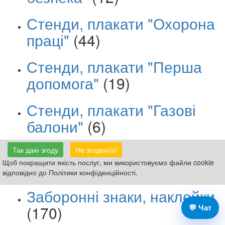
Стенди, плакати "Охорона
праці"
(44)
Стенди, плакати "Перша
допомога"
(19)
Стенди, плакати "Газові
балони"
(6)
Стенди, плакати
Так даю згоду
Не згоден(а)
Щоб покращити якість послуг, ми використовуємо файли cookie
"Електробезпека"
(10)
відповідно до Політики конфіденційності.
Заборонні знаки, наклейки
💬 Чат
(170)