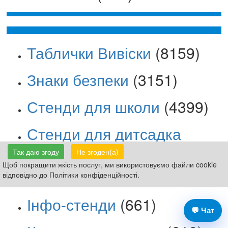
Таблички Вивіски
(8159)
Знаки безпеки
(3151)
Стенди для школи
(4399)
Стенди для дитсадка
(1084)
Так даю згоду
Не згоден(а)
Щоб покращити якість послуг, ми використовуємо файли cookie
Стенди з безпеки
(616)
відповідно до Політики конфіденційності.
Інфо-стенди
(661)
💬 Чат