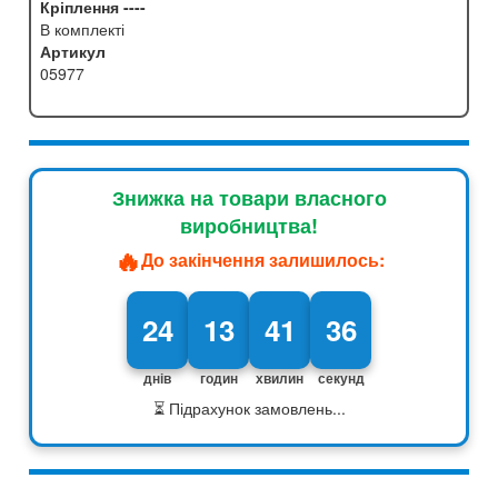
Кріплення ----
В комплекті
Артикул
05977
Знижка на товари власного
виробництва!
🔥
До закінчення залишилось:
24
13
41
35
днів
годин
хвилин
секунд
⏳ Підрахунок замовлень...