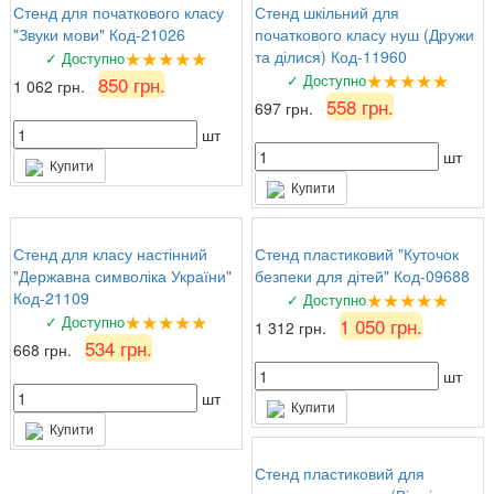
Стенд для початкового класу
Стенд шкільний для
"Звуки мови" Код-21026
початкового класу нуш (Дружи
★★★★★
та ділися) Код-11960
✓ Доступно
★★★★★
✓ Доступно
850 грн.
1 062 грн.
558 грн.
697 грн.
шт
шт
Купити
Купити
Стенд для класу настінний
Стенд пластиковий "Куточок
"Державна символіка України"
безпеки для дітей" Код-09688
★★★★★
Код-21109
✓ Доступно
★★★★★
✓ Доступно
1 050 грн.
1 312 грн.
534 грн.
668 грн.
шт
шт
Купити
Купити
Стенд пластиковий для