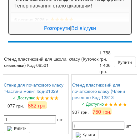
Тепер навчання стало цікавішим!
★★★★★
6 серпня 2026 р.
Ігор Лозовий
: Стенди для спортивної зали
Розгорнути
|
Всі відгуки
яскраві, мотивують дітей займатися спортом!
★★★★★
5 серпня 2026 р.
1 758
Зоя Кузьмина
: Потішило, що можна замовити
Стенд пластиковий для школи, класу (Куточок
грн.
табличку за індивідуальним ескізом!
Купити
символіки) Код-06501
1 406
грн.
Стенд для початкового класу
Стенд пластиковий для
"Частини мови" Код-21029
початкового класу (Члени
★★★★★
речення) Код-12813
✓ Доступно
★★★★★
✓ Доступно
862 грн.
1 077 грн.
750 грн.
937 грн.
шт
шт
Купити
Купити