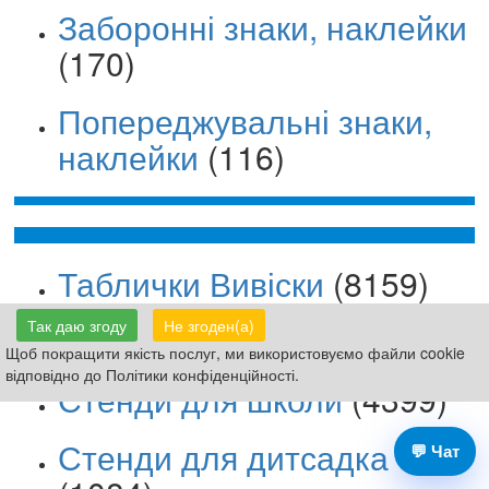
Заборонні знаки, наклейки
(170)
Попереджувальні знаки,
наклейки
(116)
Таблички Вивіски
(8159)
Так даю згоду
Не згоден(а)
Знаки безпеки
(3151)
Щоб покращити якість послуг, ми використовуємо файли cookie
відповідно до Політики конфіденційності.
Стенди для школи
(4399)
Стенди для дитсадка
💬 Чат