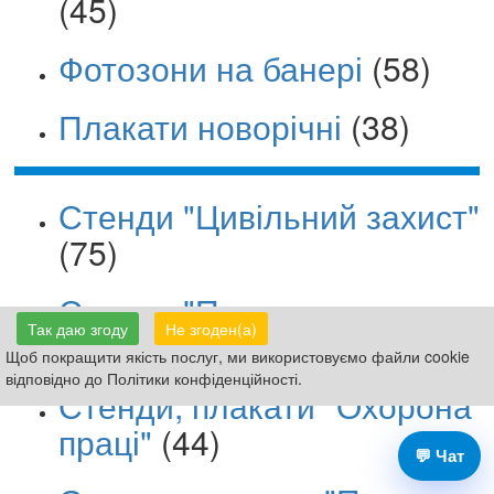
(45)
Фотозони на банері
(58)
Плакати новорічні
(38)
Стенди "Цивільний захист"
(75)
Стенди "Пожежна
Так даю згоду
Не згоден(а)
безпека"
(12)
Щоб покращити якість послуг, ми використовуємо файли cookie
відповідно до Політики конфіденційності.
Стенди, плакати "Охорона
праці"
(44)
💬 Чат