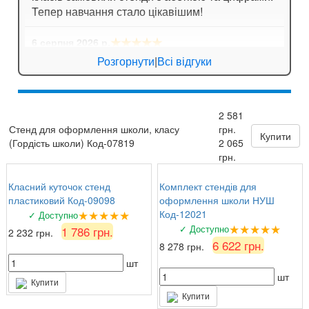
Тепер навчання стало цікавішим!
★★★★★
6 серпня 2026 р.
Ігор Лозовий
: Стенди для спортивної зали
Розгорнути
|
Всі відгуки
яскраві, мотивують дітей займатися спортом!
★★★★
☆
5 серпня 2026 р.
2 581
Зоя Кузьмина
: Потішило, що можна замовити
Стенд для оформлення школи, класу
грн.
табличку за індивідуальним ескізом!
Купити
(Гордість школи) Код-07819
2 065
грн.
Класний куточок стенд
Комплект стендів для
пластиковий Код-09098
оформлення школи НУШ
★★★★★
Код-12021
✓ Доступно
★★★★★
✓ Доступно
1 786 грн.
2 232 грн.
6 622 грн.
8 278 грн.
шт
шт
Купити
Купити