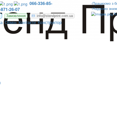
066-336-85-
-Працюємо з б
-Надаємо зниж
-871-26-07
К
m
Замовлення
info@stendprint.com.ua
ка
Обмін
Контакти
Конструктор
)