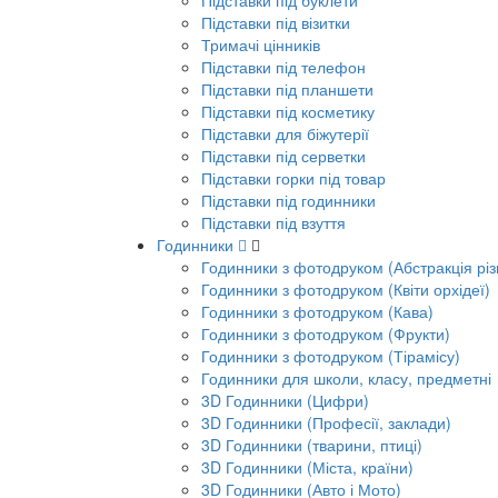
Підставки під буклети
Підставки під візитки
Тримачі цінників
Підставки під телефон
Підставки під планшети
Підставки під косметику
Підставки для біжутерії
Підставки під серветки
Підставки горки під товар
Підставки під годинники
Підставки під взуття
Годинники
Годинники з фотодруком (Абстракція різ
Годинники з фотодруком (Квіти орхідеї)
Годинники з фотодруком (Кава)
Годинники з фотодруком (Фрукти)
Годинники з фотодруком (Тірамісу)
Годинники для школи, класу, предметні
3D Годинники (Цифри)
3D Годинники (Професії, заклади)
3D Годинники (тварини, птиці)
3D Годинники (Міста, країни)
3D Годинники (Авто і Мото)