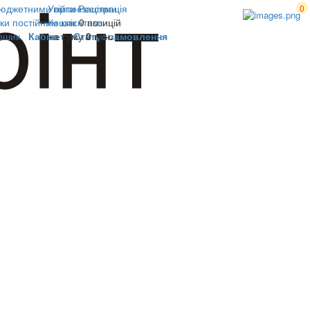
юджетними організаціями
Увійти
Реєстрація
0
ки постійним клієнтам
Кошик
0 позицій
ошик
Кабінет
на суму
Статус замовлення
0 грн.