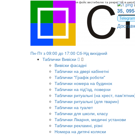
Шкільні стенди для оформлення фойє вестибюлю та рекреацій в школі
35,
095
Telegra
Достав
Пн-Пт з 09:00 до 17:00 Сб-Нд вихідний
Таблички Вивіски
Вивіски фасадні
Таблички на двері кабінетні
Таблички "Графік роботи"
Таблички номера на будинок
Таблички на під'їзд, поверхи
Таблички ритуальні (на хрест, пам'ятник
Таблички ритуальні (для тварин)
Таблички на туалет
Таблички для школи, класу
Таблички Лікарня, медичні установи
Таблички рекламні, різні
Номера на дитячі коляски