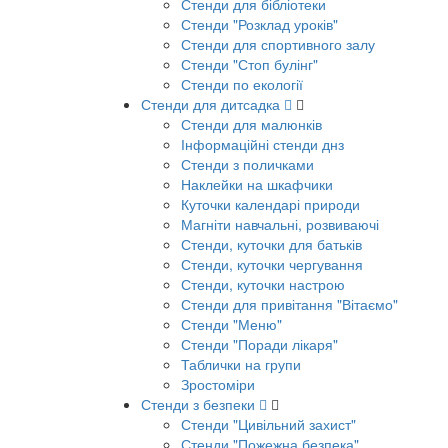
Стенди для бібліотеки
Стенди "Розклад уроків"
Стенди для спортивного залу
Стенди "Стоп булінг"
Стенди по екології
Стенди для дитсадка
Стенди для малюнків
Інформаційні стенди днз
Стенди з поличками
Наклейки на шкафчики
Куточки календарі природи
Магніти навчальні, розвиваючі
Стенди, куточки для батьків
Стенди, куточки чергування
Стенди, куточки настрою
Стенди для привітання "Вітаємо"
Стенди "Меню"
Стенди "Поради лікаря"
Таблички на групи
Зростоміри
Стенди з безпеки
Стенди "Цивільний захист"
Стенди "Пожежна безпека"