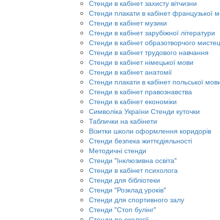
Стенди в кабінет захисту вітчизни
Стенди плакати в кабінет французької 
Стенди в кабінет музики
Стенди в кабінет зарубіжної літератури
Стенди в кабінет образотворчого мисте
Стенди в кабінет трудового навчання
Стенди в кабінет німецької мови
Стенди в кабінет анатомії
Стенди плакати в кабінет польської мов
Стенди в кабінет правознавства
Стенди в кабінет економіки
Символіка України Стенди куточки
Таблички на кабінети
Візитки школи оформлення коридорів
Стенди безпека життєдіяльності
Методичні стенди
Стенди "Інклюзивна освіта"
Стенди в кабінет психолога
Стенди для бібліотеки
Стенди "Розклад уроків"
Стенди для спортивного залу
Стенди "Стоп булінг"
Стенди по екології