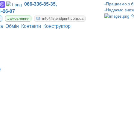
066-336-85-35,
-Працюємо з б
-Надаємо зниж
-26-07
К
m
Замовлення
info@stendprint.com.ua
ка
Обмін
Контакти
Конструктор
)