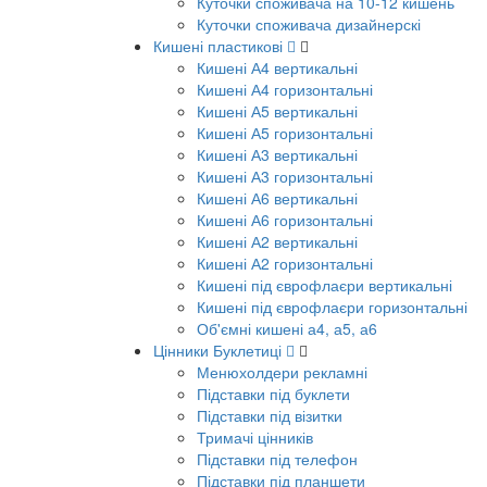
Куточки споживача на 10-12 кишень
Куточки споживача дизайнерскі
Кишені пластикові
Кишені А4 вертикальні
Кишені А4 горизонтальні
Кишені А5 вертикальні
Кишені А5 горизонтальні
Кишені А3 вертикальні
Кишені А3 горизонтальні
Кишені А6 вертикальні
Кишені А6 горизонтальні
Кишені А2 вертикальні
Кишені А2 горизонтальні
Кишені під єврофлаєри вертикальні
Кишені під єврофлаєри горизонтальні
Об'ємні кишені а4, а5, а6
Цінники Буклетиці
Менюхолдери рекламні
Підставки під буклети
Підставки під візитки
Тримачі цінників
Підставки під телефон
Підставки під планшети