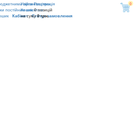
юджетними організаціями
Увійти
Реєстрація
0
ки постійним клієнтам
Кошик
0 позицій
ошик
Кабінет
на суму
Статус замовлення
0 грн.