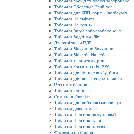
Таблички прохід та проїзд заборонено
Таблички Обережно Злий пес
Таблички для КПП, воріт, шлагбаумів
Таблички Не смітити
Таблички Не курити
Таблички Вигул собак заборонено
Таблички Водойми, Ліс
Дорожні знаки ПДР
Таблички Відчинено Зачинено
Таблички Від себе На себе
Таблички з написами різні
Таблички Косметологія, SPA
Таблички для фітнес клубу, йоги
Таблички для лазні, сауни та чанів
Рекламні банери
Таблички настільні
Символіка України
Таблички для рибалок і мисливців
Таблички декоративні
Таблички Правила дому та сім’ї
Таблички Правила кухні
Таблички Правила гаража
Фотозони на банері