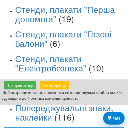
Стенди, плакати "Перша
допомога"
(19)
Стенди, плакати "Газові
балони"
(6)
Стенди, плакати
"Електробезпека"
(10)
Заборонні знаки, наклейки
Так даю згоду
Не згоден(а)
(170)
Щоб покращити якість послуг, ми використовуємо файли cookie
відповідно до Політики конфіденційності.
Попереджувальні знаки,
наклейки
(116)
💬 Чат