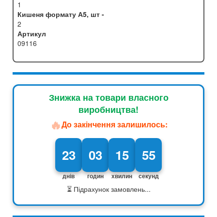
1
Кишеня формату А5, шт -
2
Артикул
09116
Знижка на товари власного
виробництва!
🔥
До закінчення залишилось:
23
03
15
54
днів
годин
хвилин
секунд
⏳ Підрахунок замовлень...