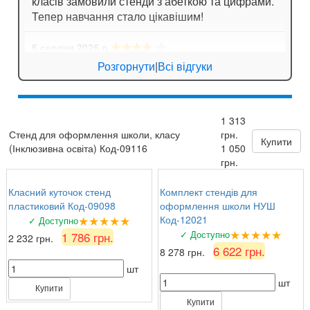
класів замовили стенди з абеткою та цифрами.
Тепер навчання стало цікавішим!
★★★★
☆
6 серпня 2026 р.
Ігор Лозовий
: Стенди для спортивної зали
Розгорнути
|
Всі відгуки
яскраві, мотивують дітей займатися спортом!
★★★★★
5 серпня 2026 р.
1 313
Зоя Кузьмина
: Потішило, що можна замовити
Стенд для оформлення школи, класу
грн.
табличку за індивідуальним ескізом!
Купити
(Інклюзивна освіта) Код-09116
1 050
грн.
Класний куточок стенд
Комплект стендів для
пластиковий Код-09098
оформлення школи НУШ
★★★★★
Код-12021
✓ Доступно
★★★★★
✓ Доступно
1 786 грн.
2 232 грн.
6 622 грн.
8 278 грн.
шт
шт
Купити
Купити