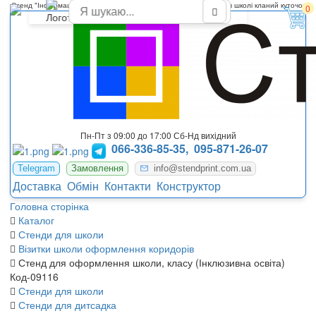
Стенд "Інформація для учнів" для оформлення класної кімнати в школі кланий куточок
0
Пн-Пт з 09:00 до 17:00 Сб-Нд вихідний
066-336-85-35,
095-871-26-07
Telegram
Замовлення
info@stendprint.com.ua
Доставка
Обмін
Контакти
Конструктор
Головна сторінка
Каталог
Стенди для школи
Візитки школи оформлення коридорів
Стенд для оформлення школи, класу (Інклюзивна освіта)
Код-09116
Стенди для школи
Стенди для дитсадка