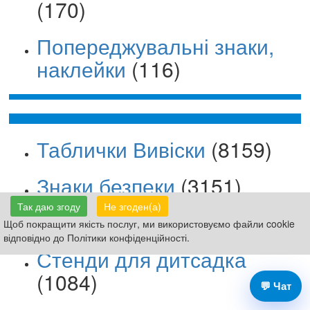
(170)
Попереджувальні знаки,
наклейки
(116)
Таблички Вивіски
(8159)
Знаки безпеки
(3151)
Так даю згоду
Не згоден(а)
Стенди для школи
(4399)
Щоб покращити якість послуг, ми використовуємо файли cookie
відповідно до Політики конфіденційності.
Стенди для дитсадка
(1084)
💬 Чат