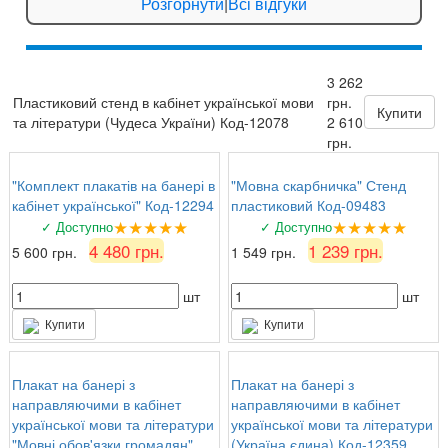
Розгорнути
|
Всі відгуки
вчителі задоволені!
★★★★
☆
6 серпня 2026 р.
3 262
Валентина Петрівна, директор
: Замовляли
Пластиковий стенд в кабінет української мови
грн.
комплект стендів з техніки безпеки. Все на
Купити
та літератури (Чудеса України) Код-12078
2 610
найвищому рівні, вчителі та учні задоволені!
грн.
"Комплект плакатів на банері в
"Мовна скарбничка" Стенд
кабінет української" Код-12294
пластиковий Код-09483
★★★★★
★★★★★
✓ Доступно
✓ Доступно
4 480 грн.
1 239 грн.
5 600 грн.
1 549 грн.
шт
шт
Купити
Купити
Плакат на банері з
Плакат на банері з
направляючими в кабінет
направляючими в кабінет
української мови та літератури
української мови та літератури
"Мовні обов'язки громадян"
(Україна єдина) Код-12359