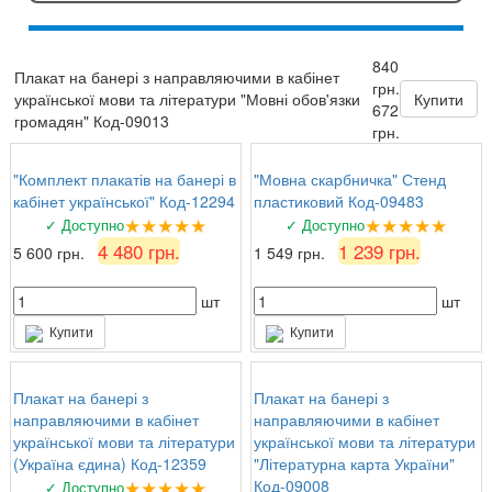
★★★★★
6 серпня 2026 р.
840
Валентина Петрівна, директор
: Замовляли
Плакат на банері з направляючими в кабінет
грн.
комплект стендів з техніки безпеки. Все на
української мови та літератури "Мовні обов'язки
Купити
672
найвищому рівні, вчителі та учні задоволені!
громадян" Код-09013
грн.
"Комплект плакатів на банері в
"Мовна скарбничка" Стенд
кабінет української" Код-12294
пластиковий Код-09483
★★★★★
★★★★★
✓ Доступно
✓ Доступно
4 480 грн.
1 239 грн.
5 600 грн.
1 549 грн.
шт
шт
Купити
Купити
Плакат на банері з
Плакат на банері з
направляючими в кабінет
направляючими в кабінет
української мови та літератури
української мови та літератури
(Україна єдина) Код-12359
"Літературна карта України"
★★★★★
Код-09008
✓ Доступно