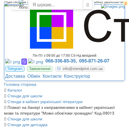
Мовні обов'язки громадян плакат на банері з направляючими в кабінет української мови
0
та літератури
Пн-Пт з 09:00 до 17:00 Сб-Нд вихідний
066-336-85-35,
095-871-26-07
Telegram
Замовлення
info@stendprint.com.ua
Доставка
Обмін
Контакти
Конструктор
Головна сторінка
Каталог
Стенди для школи
Стенди в кабінет української літератури
Плакат на банері з направляючими в кабінет української
мови та літератури "Мовні обов'язки громадян" Код-09013
Стенди для школи
Стенди для дитсадка