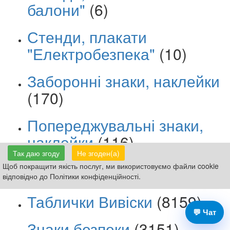
балони"
(6)
Стенди, плакати
"Електробезпека"
(10)
Заборонні знаки, наклейки
(170)
Попереджувальні знаки,
наклейки
(116)
Так даю згоду
Не згоден(а)
Щоб покращити якість послуг, ми використовуємо файли cookie
відповідно до Політики конфіденційності.
Таблички Вивіски
(8159)
💬 Чат
Знаки безпеки
(3151)