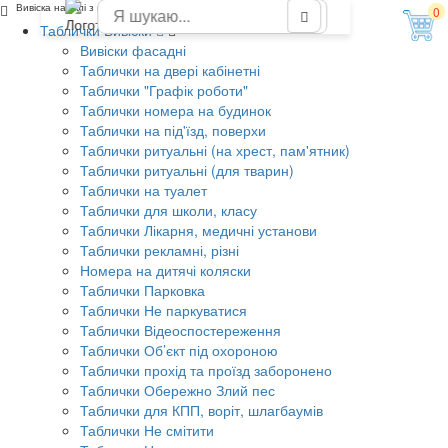
Вивіска на склі з прозорого акрилу
0
Таблички Вивіски
Вивіски фасадні
Таблички на двері кабінетні
Таблички "Графік роботи"
Таблички номера на будинок
Таблички на під'їзд, поверхи
Таблички ритуальні (на хрест, пам'ятник)
Таблички ритуальні (для тварин)
Таблички на туалет
Таблички для школи, класу
Таблички Лікарня, медичні установи
Таблички рекламні, різні
Номера на дитячі коляски
Таблички Парковка
Таблички Не паркуватися
Таблички Відеоспостереження
Таблички Об’єкт під охороною
Таблички прохід та проїзд заборонено
Таблички Обережно Злий пес
Таблички для КПП, воріт, шлагбаумів
Таблички Не смітити