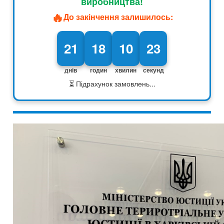
виробництва!
🔥
До закінчення залишилось:
21
18
10
21
днів
годин
хвилин
секунд
⏳ Підрахунок замовлень...