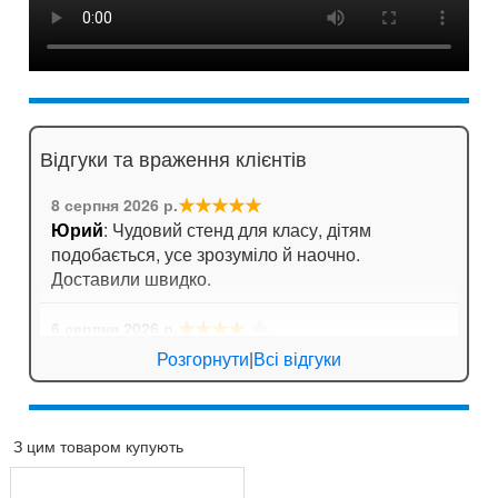
Відгуки та враження клієнтів
★★★★★
8 серпня 2026 р.
Юрий
: Чудовий стенд для класу, дітям
подобається, усе зрозуміло й наочно.
Доставили швидко.
★★★★
☆
6 серпня 2026 р.
Анна
: Стенд для кабінету хімії дуже яскравий,
Розгорнути
|
Всі відгуки
вчителі задоволені!
★★★★
☆
6 серпня 2026 р.
З цим товаром купують
Валентина Петрівна, директор
: Замовляли
комплект стендів з техніки безпеки. Все на