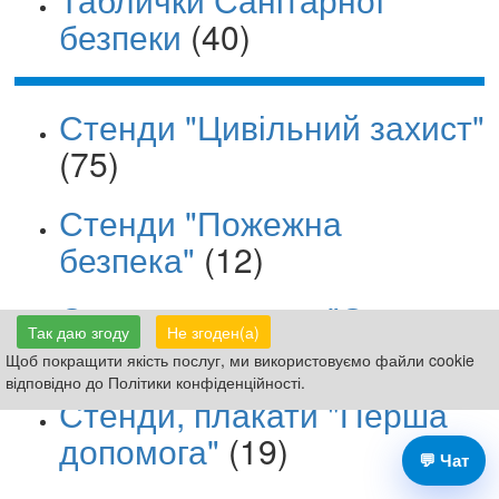
безпеки
(40)
Стенди "Цивільний захист"
(75)
Стенди "Пожежна
безпека"
(12)
Стенди, плакати "Охорона
Так даю згоду
Не згоден(а)
праці"
(44)
Щоб покращити якість послуг, ми використовуємо файли cookie
відповідно до Політики конфіденційності.
Стенди, плакати "Перша
допомога"
(19)
💬 Чат