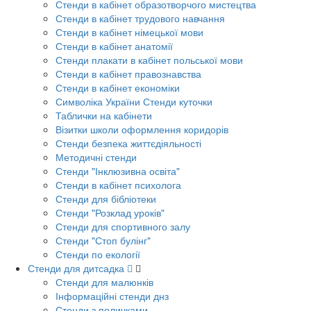
Стенди в кабінет образотворчого мистецтва
Стенди в кабінет трудового навчання
Стенди в кабінет німецької мови
Стенди в кабінет анатомії
Стенди плакати в кабінет польської мови
Стенди в кабінет правознавства
Стенди в кабінет економіки
Символіка України Стенди куточки
Таблички на кабінети
Візитки школи оформлення коридорів
Стенди безпека життєдіяльності
Методичні стенди
Стенди "Інклюзивна освіта"
Стенди в кабінет психолога
Стенди для бібліотеки
Стенди "Розклад уроків"
Стенди для спортивного залу
Стенди "Стоп булінг"
Стенди по екології
Стенди для дитсадка
Стенди для малюнків
Інформаційні стенди днз
Стенди з поличками