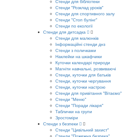
Стенди для бібліотеки
Стенди "Розклад уроків"
Стенди для спортивного залу
Стенди "Стоп булінг"
Стенди по екології
Стенди для дитсадка
Стенди для малюнків
Інформаційні стенди днз
Стенди з поличками
Наклейки на шкафчики
Куточки календарі природи
Магніти навчальні, розвиваючі
Стенди, куточки для батьків
Стенди, куточки чергування
Стенди, куточки настрою
Стенди для привітання "Вітаємо"
Стенди "Меню"
Стенди "Поради лікаря"
Таблички на групи
Зростоміри
Стенди з безпеки
Стенди "Цивільний захист"
Стенди "Пожежна безпека"