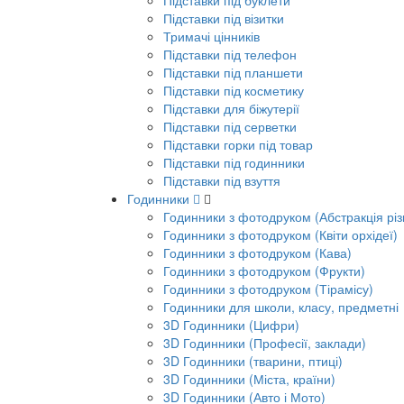
Підставки під буклети
Підставки під візитки
Тримачі цінників
Підставки під телефон
Підставки під планшети
Підставки під косметику
Підставки для біжутерії
Підставки під серветки
Підставки горки під товар
Підставки під годинники
Підставки під взуття
Годинники
Годинники з фотодруком (Абстракція різ
Годинники з фотодруком (Квіти орхідеї)
Годинники з фотодруком (Кава)
Годинники з фотодруком (Фрукти)
Годинники з фотодруком (Тірамісу)
Годинники для школи, класу, предметні
3D Годинники (Цифри)
3D Годинники (Професії, заклади)
3D Годинники (тварини, птиці)
3D Годинники (Міста, країни)
3D Годинники (Авто і Мото)