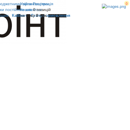
юджетними організаціями
Увійти
Реєстрація
0
ки постійним клієнтам
Кошик
0 позицій
ошик
Кабінет
на суму
Статус замовлення
0 грн.