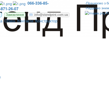
066-336-85-
-Працюємо з б
-Надаємо зниж
-871-26-07
К
m
Замовлення
info@stendprint.com.ua
ка
Обмін
Контакти
Конструктор
)