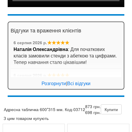
Відгуки та враження клієнтів
★★★★★
6 серпня 2026 р.
Наталія Олександрівна
: Для початкових
класів замовили стенди з абеткою та цифрами.
Тепер навчання стало цікавішим!
★★★★★
6 серпня 2026 р.
Ігор Лозовий
: Стенди для спортивної зали
Розгорнути
|
Всі відгуки
яскраві, мотивують дітей займатися спортом!
★★★★★
5 серпня 2026 р.
873 грн.
Зоя Кузьмина
: Потішило, що можна замовити
Адресна табличка 600*315 мм. Код-03712
Купити
698 грн.
табличку за індивідуальним ескізом!
З цим товаром купують