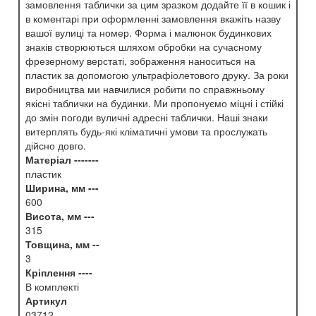
замовлення таблички за цим зразком додайте її в кошик і
в коментарі при оформленні замовлення вкажіть назву
вашої вулиці та номер. Форма і малюнок будинкових
знаків створюються шляхом обробки на сучасному
фрезерному верстаті, зображення наноситься на
пластик за допомогою ультрафіолетового друку. За роки
виробництва ми навчилися робити по справжньому
якісні таблички на будинки. Ми пропонуємо міцні і стійкі
до змін погоди вуличні адресні таблички. Наші знаки
витерплять будь-які кліматичні умови та прослужать
дійсно довго.
Матеріал -------
пластик
Ширина, мм ---
600
Висота, мм ---
315
Товщина, мм --
3
Кріплення ----
В комплекті
Артикул
03712