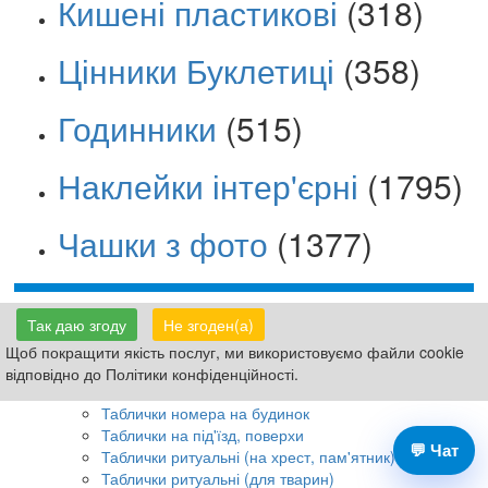
Кишені пластикові
(318)
Цінники Буклетиці
(358)
Годинники
(515)
Наклейки інтер'єрні
(1795)
Чашки з фото
(1377)
Так даю згоду
Не згоден(а)
Таблички Вивіски
Вивіски фасадні
Щоб покращити якість послуг, ми використовуємо файли cookie
Таблички на двері кабінетні
відповідно до Політики конфіденційності.
Таблички "Графік роботи"
Таблички номера на будинок
Таблички на під'їзд, поверхи
💬 Чат
Таблички ритуальні (на хрест, пам'ятник)
Таблички ритуальні (для тварин)