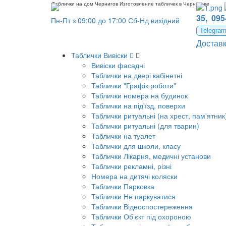
Таблички на дом Чернигов Изготовление табличек в Чернигове
35,
095
Пн-Пт з 09:00 до 17:00 Сб-Нд вихідний
Telegra
Достав
Таблички Вивіски
Вивіски фасадні
Таблички на двері кабінетні
Таблички "Графік роботи"
Таблички номера на будинок
Таблички на під'їзд, поверхи
Таблички ритуальні (на хрест, пам'ятник
Таблички ритуальні (для тварин)
Таблички на туалет
Таблички для школи, класу
Таблички Лікарня, медичні установи
Таблички рекламні, різні
Номера на дитячі коляски
Таблички Парковка
Таблички Не паркуватися
Таблички Відеоспостереження
Таблички Об’єкт під охороною