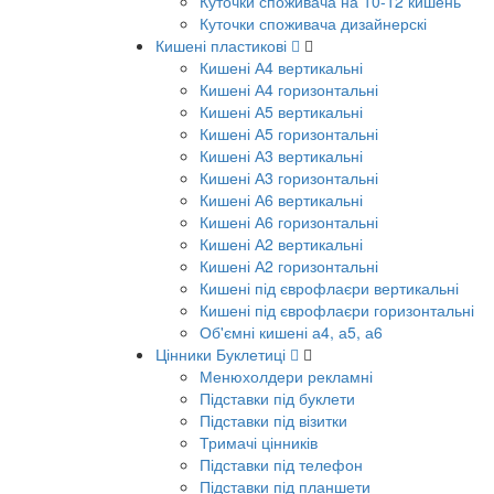
Куточки споживача на 10-12 кишень
Куточки споживача дизайнерскі
Кишені пластикові
Кишені А4 вертикальні
Кишені А4 горизонтальні
Кишені А5 вертикальні
Кишені А5 горизонтальні
Кишені А3 вертикальні
Кишені А3 горизонтальні
Кишені А6 вертикальні
Кишені А6 горизонтальні
Кишені А2 вертикальні
Кишені А2 горизонтальні
Кишені під єврофлаєри вертикальні
Кишені під єврофлаєри горизонтальні
Об'ємні кишені а4, а5, а6
Цінники Буклетиці
Менюхолдери рекламні
Підставки під буклети
Підставки під візитки
Тримачі цінників
Підставки під телефон
Підставки під планшети