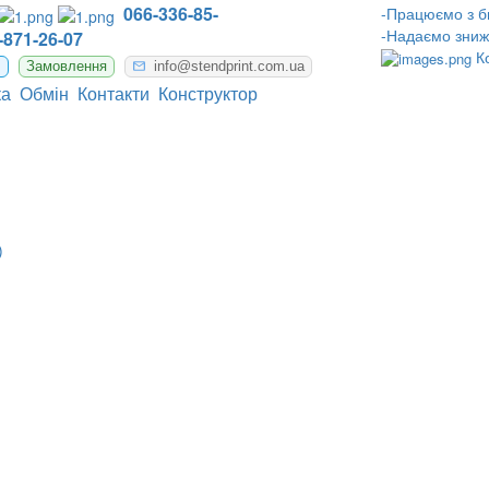
066-336-85-
-Працюємо з б
-Надаємо зниж
-871-26-07
К
m
Замовлення
info@stendprint.com.ua
ка
Обмін
Контакти
Конструктор
)