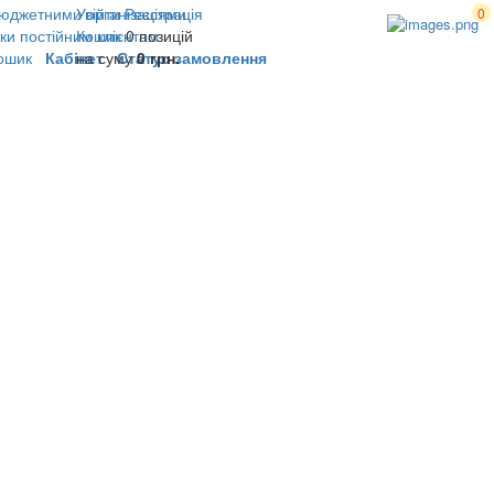
юджетними організаціями
Увійти
Реєстрація
0
ки постійним клієнтам
Кошик
0 позицій
ошик
Кабінет
на суму
Статус замовлення
0 грн.