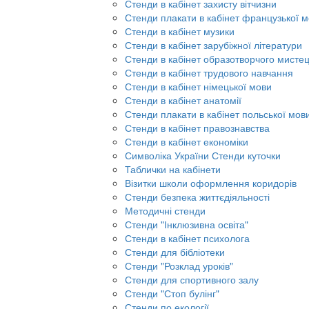
Стенди в кабінет захисту вітчизни
Стенди плакати в кабінет французької 
Стенди в кабінет музики
Стенди в кабінет зарубіжної літератури
Стенди в кабінет образотворчого мисте
Стенди в кабінет трудового навчання
Стенди в кабінет німецької мови
Стенди в кабінет анатомії
Стенди плакати в кабінет польської мов
Стенди в кабінет правознавства
Стенди в кабінет економіки
Символіка України Стенди куточки
Таблички на кабінети
Візитки школи оформлення коридорів
Стенди безпека життєдіяльності
Методичні стенди
Стенди "Інклюзивна освіта"
Стенди в кабінет психолога
Стенди для бібліотеки
Стенди "Розклад уроків"
Стенди для спортивного залу
Стенди "Стоп булінг"
Стенди по екології