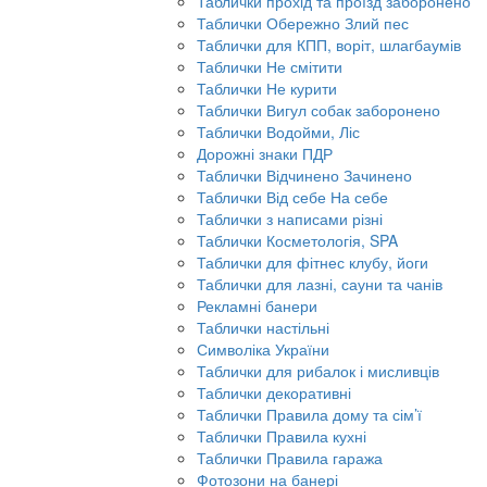
Таблички прохід та проїзд заборонено
Таблички Обережно Злий пес
Таблички для КПП, воріт, шлагбаумів
Таблички Не смітити
Таблички Не курити
Таблички Вигул собак заборонено
Таблички Водойми, Ліс
Дорожні знаки ПДР
Таблички Відчинено Зачинено
Таблички Від себе На себе
Таблички з написами різні
Таблички Косметологія, SPA
Таблички для фітнес клубу, йоги
Таблички для лазні, сауни та чанів
Рекламні банери
Таблички настільні
Символіка України
Таблички для рибалок і мисливців
Таблички декоративні
Таблички Правила дому та сім’ї
Таблички Правила кухні
Таблички Правила гаража
Фотозони на банері