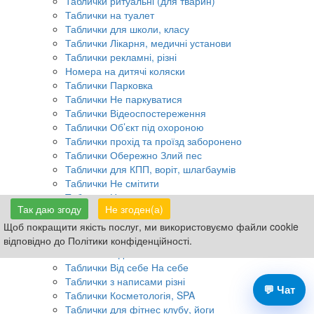
Таблички ритуальні (для тварин)
Таблички на туалет
Таблички для школи, класу
Таблички Лікарня, медичні установи
Таблички рекламні, різні
Номера на дитячі коляски
Таблички Парковка
Таблички Не паркуватися
Таблички Відеоспостереження
Таблички Об’єкт під охороною
Таблички прохід та проїзд заборонено
Таблички Обережно Злий пес
Таблички для КПП, воріт, шлагбаумів
Таблички Не смітити
Таблички Не курити
Так даю згоду
Не згоден(а)
Таблички Вигул собак заборонено
Таблички Водойми, Ліс
Щоб покращити якість послуг, ми використовуємо файли cookie
Дорожні знаки ПДР
відповідно до Політики конфіденційності.
Таблички Відчинено Зачинено
Таблички Від себе На себе
Таблички з написами різні
💬 Чат
Таблички Косметологія, SPA
Таблички для фітнес клубу, йоги