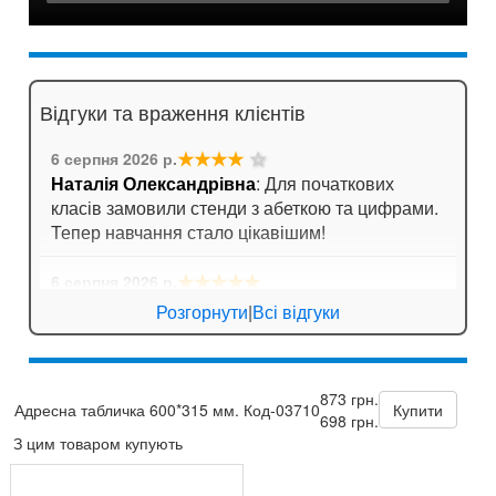
Відгуки та враження клієнтів
★★★★
☆
6 серпня 2026 р.
Наталія Олександрівна
: Для початкових
класів замовили стенди з абеткою та цифрами.
Тепер навчання стало цікавішим!
★★★★★
6 серпня 2026 р.
Ігор Лозовий
: Стенди для спортивної зали
Розгорнути
|
Всі відгуки
яскраві, мотивують дітей займатися спортом!
★★★★
☆
5 серпня 2026 р.
873 грн.
Зоя Кузьмина
: Потішило, що можна замовити
Адресна табличка 600*315 мм. Код-03710
Купити
698 грн.
табличку за індивідуальним ескізом!
З цим товаром купують