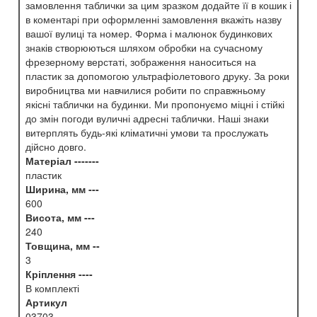
замовлення таблички за цим зразком додайте її в кошик і
в коментарі при оформленні замовлення вкажіть назву
вашої вулиці та номер. Форма і малюнок будинкових
знаків створюються шляхом обробки на сучасному
фрезерному верстаті, зображення наноситься на
пластик за допомогою ультрафіолетового друку. За роки
виробництва ми навчилися робити по справжньому
якісні таблички на будинки. Ми пропонуємо міцні і стійкі
до змін погоди вуличні адресні таблички. Наші знаки
витерплять будь-які кліматичні умови та прослужать
дійсно довго.
Матеріал -------
пластик
Ширина, мм ---
600
Висота, мм ---
240
Товщина, мм --
3
Кріплення ----
В комплекті
Артикул
03703