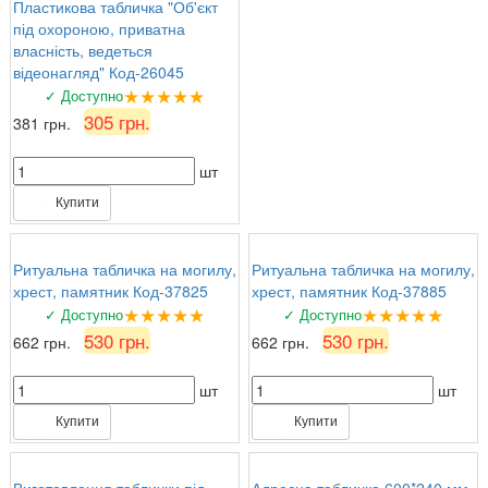
Пластикова табличка "Об'єкт
під охороною, приватна
власність, ведеться
відеонагляд" Код-26045
★★★★★
✓ Доступно
305 грн.
381 грн.
шт
Купити
Ритуальна табличка на могилу,
Ритуальна табличка на могилу,
хрест, памятник Код-37825
хрест, памятник Код-37885
★★★★★
★★★★★
✓ Доступно
✓ Доступно
530 грн.
530 грн.
662 грн.
662 грн.
шт
шт
Купити
Купити
Виготовлення таблички під
Адресна табличка 600*240 мм.