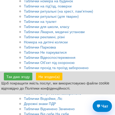
Таблички номера на будинок
Таблички на під'їзд, поверхи
Таблички ритуальні (на хрест, пам'ятник)
Таблички ритуальні (для тварин)
Таблички на туалет
Таблички для школи, класу
Таблички Лікарня, медичні установи
Таблички рекламні, різні
Номера на дитячі коляски
Таблички Парковка
Таблички Не паркуватися
Таблички Відеоспостереження
Таблички Об’єкт під охороною
Таблички прохід та проїзд заборонено
Таблички Обережно Злий пес
Так даю згоду
Не згоден(а)
Таблички для КПП, воріт, шлагбаумів
Таблички Не смітити
Щоб покращити якість послуг, ми використовуємо файли cookie
Таблички Не курити
відповідно до Політики конфіденційності.
Таблички Вигул собак заборонено
Таблички Водойми, Ліс
Дорожні знаки ПДР
💬 Чат
Таблички Відчинено Зачинено
Таблички Від себе На себе