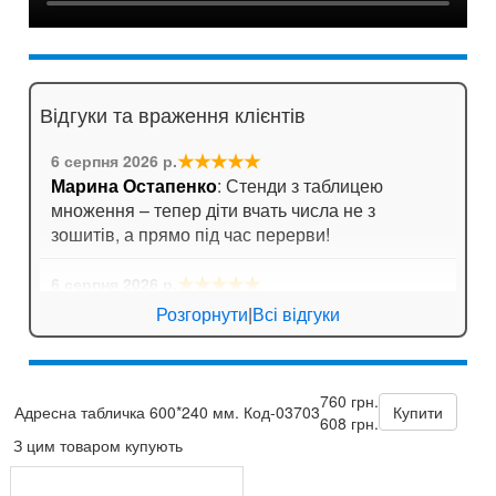
Відгуки та враження клієнтів
★★★★★
6 серпня 2026 р.
Марина Остапенко
: Стенди з таблицею
множення – тепер діти вчать числа не з
зошитів, а прямо під час перерви!
★★★★★
6 серпня 2026 р.
Катерина Біла
: Порадувала швидка доставка.
Розгорнути
|
Всі відгуки
Замовляли кишені для стендів, все чітко,
тримають аркуші надійно.
760 грн.
★★★★
☆
5 серпня 2026 р.
Адресна табличка 600*240 мм. Код-03703
Купити
608 грн.
Сергій
: Ціна та якість супер!
З цим товаром купують