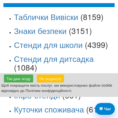
Таблички Вивіски
(8159)
Знаки безпеки
(3151)
Стенди для школи
(4399)
Стенди для дитсадка
(1084)
Стенди з безпеки
(616)
Так даю згоду
Не згоден(а)
Щоб покращити якість послуг, ми використовуємо файли cookie
відповідно до Політики конфіденційності.
Інфо-стенди
(661)
Куточки споживача
(610)
💬 Чат