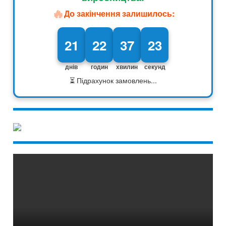
🔥
До закінчення залишилось:
21
22
37
22
днів
годин
хвилин
секунд
⏳ Підрахунок замовлень...