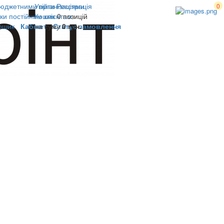
юджетними організаціями
Увійти
Реєстрація
0
ки постійним клієнтам
Кошик
0 позицій
ошик
Кабінет
на суму
Статус замовлення
0 грн.