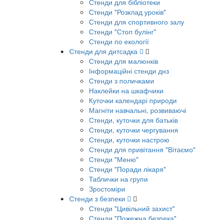
Стенди для бібліотеки
Стенди "Розклад уроків"
Стенди для спортивного залу
Стенди "Стоп булінг"
Стенди по екології
Стенди для дитсадка
Стенди для малюнків
Інформаційні стенди днз
Стенди з поличками
Наклейки на шкафчики
Куточки календарі природи
Магніти навчальні, розвиваючі
Стенди, куточки для батьків
Стенди, куточки чергування
Стенди, куточки настрою
Стенди для привітання "Вітаємо"
Стенди "Меню"
Стенди "Поради лікаря"
Таблички на групи
Зростоміри
Стенди з безпеки
Стенди "Цивільний захист"
Стенди "Пожежна безпека"