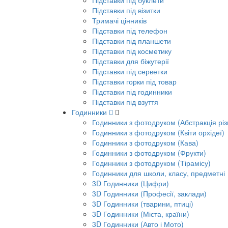
Підставки під буклети
Підставки під візитки
Тримачі цінників
Підставки під телефон
Підставки під планшети
Підставки під косметику
Підставки для біжутерії
Підставки під серветки
Підставки горки під товар
Підставки під годинники
Підставки під взуття
Годинники
Годинники з фотодруком (Абстракція різ
Годинники з фотодруком (Квіти орхідеї)
Годинники з фотодруком (Кава)
Годинники з фотодруком (Фрукти)
Годинники з фотодруком (Тірамісу)
Годинники для школи, класу, предметні
3D Годинники (Цифри)
3D Годинники (Професії, заклади)
3D Годинники (тварини, птиці)
3D Годинники (Міста, країни)
3D Годинники (Авто і Мото)