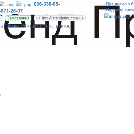
066-336-85-
-Працюємо з б
-Надаємо зниж
-871-26-07
К
m
Замовлення
info@stendprint.com.ua
ка
Обмін
Контакти
Конструктор
)